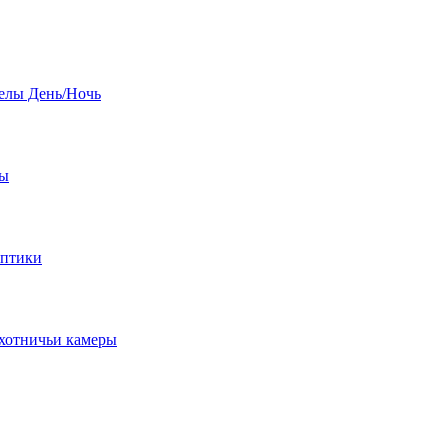
елы День/Ночь
бы
оптики
хотничьи камеры