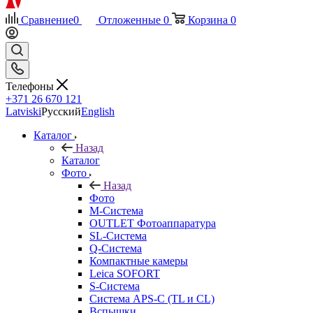
Сравнение
0
Отложенные
0
Корзина
0
Телефоны
+371 26 670 121
Latviski
Русский
English
Каталог
Назад
Каталог
Фото
Назад
Фото
M-Система
OUTLET Фотоаппаратура
SL-Система
Q-Cистема
Компактные камеры
Leica SOFORT
S-Система
Система APS-C (TL и CL)
Вспышки