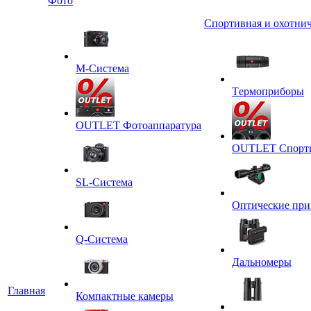
Фото
Спортивная и охотнич
M-Система
Tермоприборы
OUTLET Фотоаппаратура
OUTLET Спортив
SL-Система
Оптические пр
Q-Cистема
Дальномеры
Главная
Компактные камеры