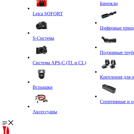
Бинокли
Leica SOFORT
Цифровые приц
S-Система
Подзорные тру
Система APS-C (TL и CL)
Крепления для 
Вспышки
Спортивные и о
Аксессуары