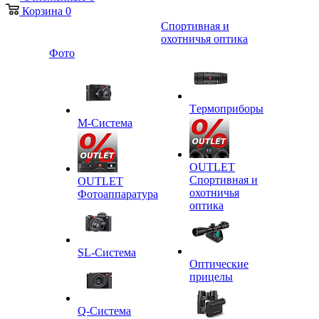
Корзина
0
Спортивная и
охотничья оптика
Фото
Tермоприборы
M-Система
OUTLET
Спортивная и
OUTLET
охотничья
Фотоаппаратура
оптика
SL-Система
Оптические
прицелы
Q-Cистема