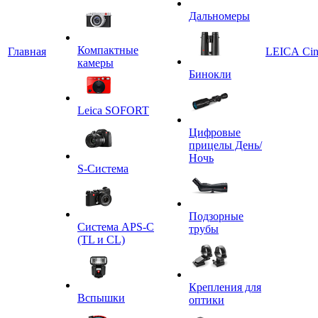
Дальномеры
Компактные
Главная
LEICA Ci
камеры
Бинокли
Leica SOFORT
Цифровые
прицелы День/
Ночь
S-Система
Подзорные
Система APS-C
трубы
(TL и CL)
Крепления для
Вспышки
оптики