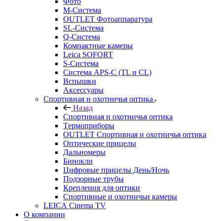
Фото
M-Система
OUTLET Фотоаппаратура
SL-Система
Q-Cистема
Компактные камеры
Leica SOFORT
S-Система
Система APS-C (TL и CL)
Вспышки
Аксессуары
Спортивная и охотничья оптика
Назад
Спортивная и охотничья оптика
Tермоприборы
OUTLET Спортивная и охотничья оптика
Оптические прицелы
Дальномеры
Бинокли
Цифровые прицелы День/Ночь
Подзорные трубы
Крепления для оптики
Спортивные и охотничьи камеры
LEICA Cinema TV
О компании