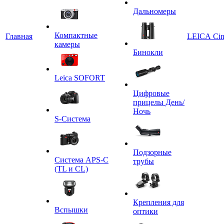
Дальномеры
Компактные
Главная
LEICA Ci
камеры
Бинокли
Leica SOFORT
Цифровые
прицелы День/
Ночь
S-Система
Подзорные
Система APS-C
трубы
(TL и CL)
Крепления для
Вспышки
оптики