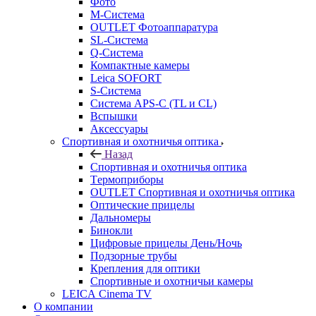
Фото
M-Система
OUTLET Фотоаппаратура
SL-Система
Q-Cистема
Компактные камеры
Leica SOFORT
S-Система
Система APS-C (TL и CL)
Вспышки
Аксессуары
Спортивная и охотничья оптика
Назад
Спортивная и охотничья оптика
Tермоприборы
OUTLET Спортивная и охотничья оптика
Оптические прицелы
Дальномеры
Бинокли
Цифровые прицелы День/Ночь
Подзорные трубы
Крепления для оптики
Спортивные и охотничьи камеры
LEICA Cinema TV
О компании