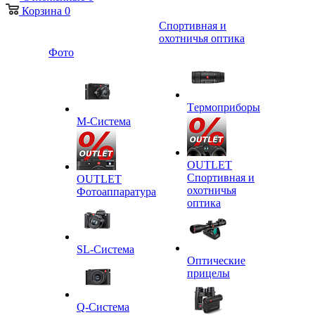
Корзина
0
Спортивная и
охотничья оптика
Фото
Tермоприборы
M-Система
OUTLET
Спортивная и
OUTLET
охотничья
Фотоаппаратура
оптика
SL-Система
Оптические
прицелы
Q-Cистема