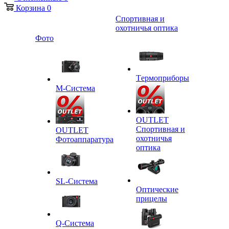
Корзина
0
Спортивная и
охотничья оптика
Фото
Tермоприборы
M-Система
OUTLET
Спортивная и
OUTLET
охотничья
Фотоаппаратура
оптика
SL-Система
Оптические
прицелы
Q-Cистема