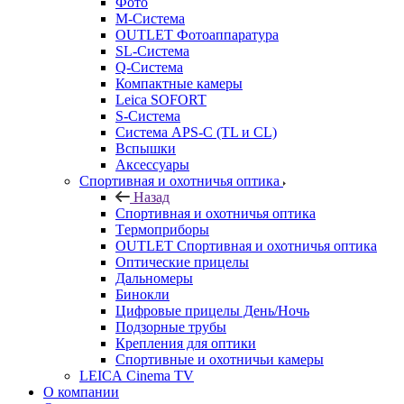
Фото
M-Система
OUTLET Фотоаппаратура
SL-Система
Q-Cистема
Компактные камеры
Leica SOFORT
S-Система
Система APS-C (TL и CL)
Вспышки
Аксессуары
Спортивная и охотничья оптика
Назад
Спортивная и охотничья оптика
Tермоприборы
OUTLET Спортивная и охотничья оптика
Оптические прицелы
Дальномеры
Бинокли
Цифровые прицелы День/Ночь
Подзорные трубы
Крепления для оптики
Спортивные и охотничьи камеры
LEICA Cinema TV
О компании