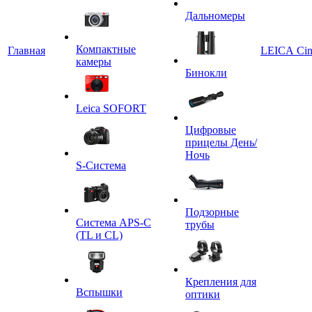
Дальномеры
Компактные
Главная
LEICA Ci
камеры
Бинокли
Leica SOFORT
Цифровые
прицелы День/
Ночь
S-Система
Подзорные
Система APS-C
трубы
(TL и CL)
Крепления для
Вспышки
оптики