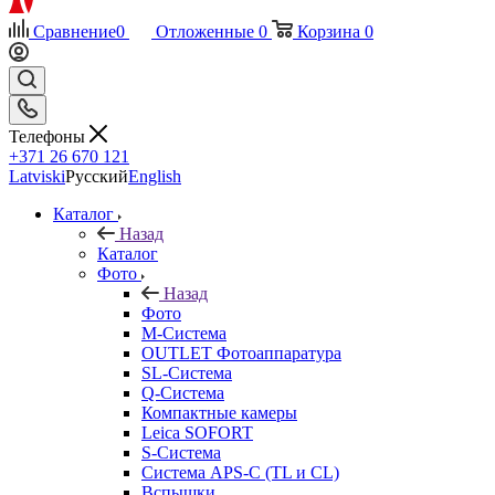
Сравнение
0
Отложенные
0
Корзина
0
Телефоны
+371 26 670 121
Latviski
Русский
English
Каталог
Назад
Каталог
Фото
Назад
Фото
M-Система
OUTLET Фотоаппаратура
SL-Система
Q-Cистема
Компактные камеры
Leica SOFORT
S-Система
Система APS-C (TL и CL)
Вспышки