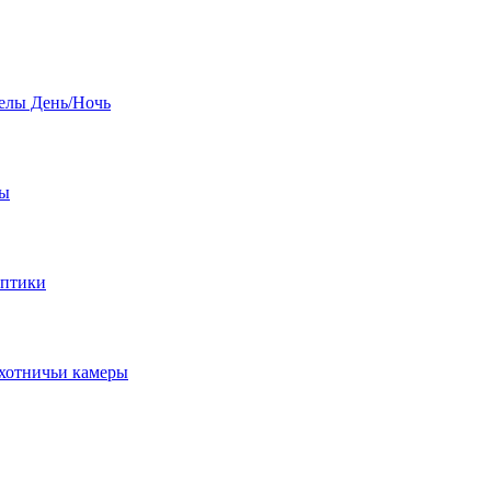
елы День/Ночь
бы
оптики
хотничьи камеры