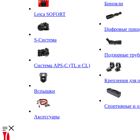
Бинокли
Leica SOFORT
Цифровые приц
S-Система
Подзорные тру
Система APS-C (TL и CL)
Крепления для 
Вспышки
Спортивные и о
Аксессуары