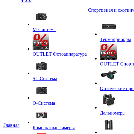
Фото
Спортивная и охотнич
M-Система
Tермоприборы
OUTLET Фотоаппаратура
OUTLET Спортив
SL-Система
Оптические пр
Q-Cистема
Дальномеры
Главная
Компактные камеры