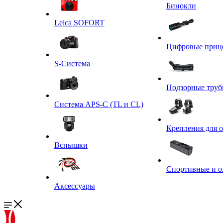
Бинокли
Leica SOFORT
Цифровые приц
S-Система
Подзорные тру
Система APS-C (TL и CL)
Крепления для 
Вспышки
Спортивные и о
Аксессуары