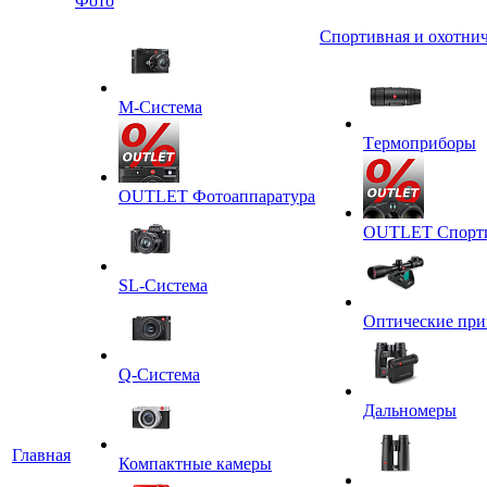
Фото
Спортивная и охотнич
M-Система
Tермоприборы
OUTLET Фотоаппаратура
OUTLET Спортив
SL-Система
Оптические пр
Q-Cистема
Дальномеры
Главная
Компактные камеры