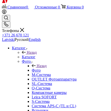
Сравнение
0
Отложенные
0
Корзина
0
Телефоны
+371 26 670 121
Latviski
Русский
English
Каталог
Назад
Каталог
Фото
Назад
Фото
M-Система
OUTLET Фотоаппаратура
SL-Система
Q-Cистема
Компактные камеры
Leica SOFORT
S-Система
Система APS-C (TL и CL)
Вспышки