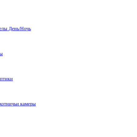
елы День/Ночь
бы
оптики
хотничьи камеры