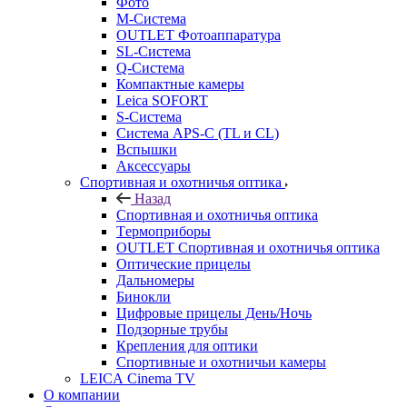
Фото
M-Система
OUTLET Фотоаппаратура
SL-Система
Q-Cистема
Компактные камеры
Leica SOFORT
S-Система
Система APS-C (TL и CL)
Вспышки
Аксессуары
Спортивная и охотничья оптика
Назад
Спортивная и охотничья оптика
Tермоприборы
OUTLET Спортивная и охотничья оптика
Оптические прицелы
Дальномеры
Бинокли
Цифровые прицелы День/Ночь
Подзорные трубы
Крепления для оптики
Спортивные и охотничьи камеры
LEICA Cinema TV
О компании