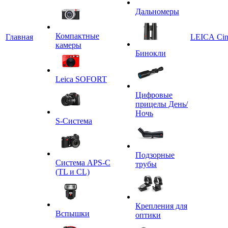
Дальномеры
Компактные
Главная
LEICA Ci
камеры
Бинокли
Leica SOFORT
Цифровые
прицелы День/
Ночь
S-Система
Подзорные
Система APS-C
трубы
(TL и CL)
Крепления для
Вспышки
оптики