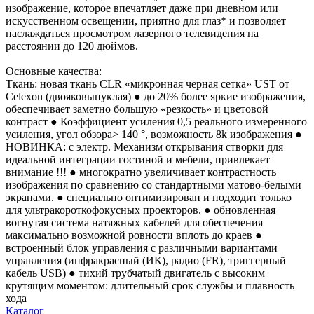
изображение, которое впечатляет даже при дневном или
искусственном освещении, приятно для глаз* и позволяет
наслаждаться просмотром лазерного телевидения на
расстоянии до 120 дюймов.
Основные качества:
Ткань: новая ткань CLR «микронная черная сетка» UST от
Celexon (двояковыпуклая) ● до 20% более яркие изображения,
обеспечивает заметно большую «резкость» и цветовой
контраст ● Коэффициент усиления 0,5 реального измеренного
усиления, угол обзора> 140 °, возможность 8k изображения ●
НОВИНКА: с электр. Механизм открывания створки для
идеальной интеграции гостиной и мебели, привлекает
внимание !!! ● многократно увеличивает контрастность
изображения по сравнению со стандартными матово-белыми
экранами. ● специально оптимизирован и подходит только
для ультракороткофокусных проекторов. ● обновленная
вогнутая система натяжных кабелей для обеспечения
максимально возможной ровности вплоть до краев ●
встроенный блок управления с различными вариантами
управления (инфракрасный (ИК), радио (FR), триггерный
кабель USB) ● тихий трубчатый двигатель с высоким
крутящим моментом: длительный срок службы и плавность
хода
Каталог