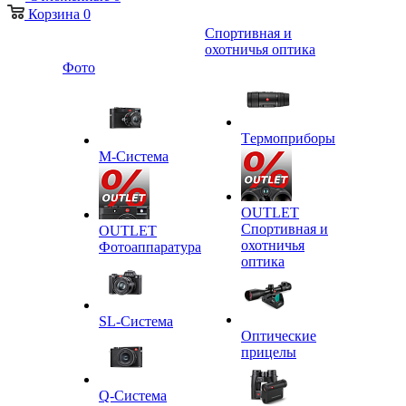
Корзина
0
Спортивная и
охотничья оптика
Фото
Tермоприборы
M-Система
OUTLET
Спортивная и
OUTLET
охотничья
Фотоаппаратура
оптика
SL-Система
Оптические
прицелы
Q-Cистема