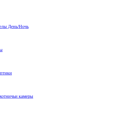
елы День/Ночь
бы
оптики
хотничьи камеры