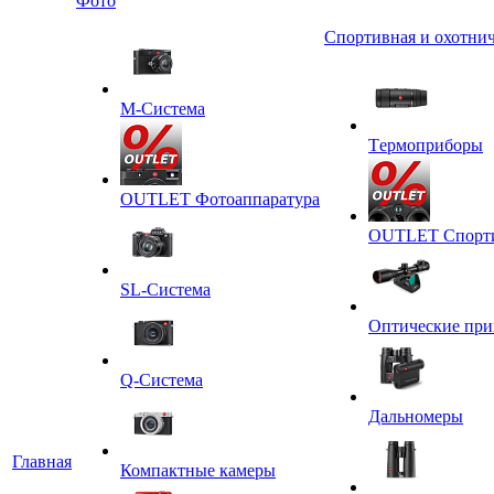
Фото
Спортивная и охотнич
M-Система
Tермоприборы
OUTLET Фотоаппаратура
OUTLET Спортив
SL-Система
Оптические пр
Q-Cистема
Дальномеры
Главная
Компактные камеры