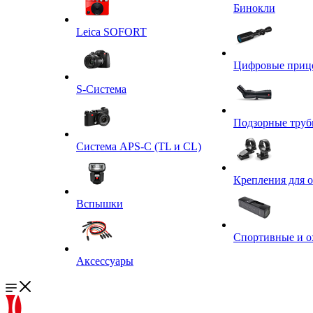
Бинокли
Leica SOFORT
Цифровые приц
S-Система
Подзорные тру
Система APS-C (TL и CL)
Крепления для 
Вспышки
Спортивные и о
Аксессуары