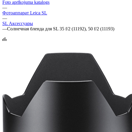
Foto aprīkojuma katalogs
—
Фотоаппарат Leica SL
—
SL Аксессуары
—
Солнечная бленда для SL 35 f/2 (11192), 50 f/2 (11193)