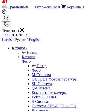
Сравнение
0
Отложенные
0
Корзина
0
Телефоны
+371 26 670 121
Latviski
Русский
English
Каталог
Назад
Каталог
Фото
Назад
Фото
M-Система
OUTLET Фотоаппаратура
SL-Система
Q-Cистема
Компактные камеры
Leica SOFORT
S-Система
Система APS-C (TL и CL)
Вспышки