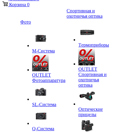
Корзина
0
Спортивная и
охотничья оптика
Фото
Tермоприборы
M-Система
OUTLET
Спортивная и
OUTLET
охотничья
Фотоаппаратура
оптика
SL-Система
Оптические
прицелы
Q-Cистема