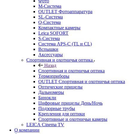
Фото
M-Система
OUTLET Фотоаппаратура
SL-Система
Q-Cистема
Компактные камеры
Leica SOFORT
S-Система
Система APS-C (TL и CL)
Вспышки
Аксессуары
Спортивная и охотничья оптика
Назад
Спортивная и охотничья оптика
Tермоприборы
OUTLET Спортивная и охотничья оптика
Оптические прицелы
Дальномеры
Бинокли
Цифровые прицелы День/Ночь
Подзорные трубы
Крепления для оптики
Спортивные и охотничьи камеры
LEICA Cinema TV
О компании