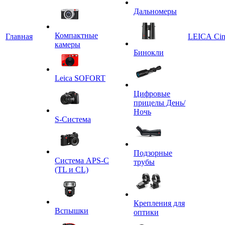
Дальномеры
Компактные
Главная
LEICA Ci
камеры
Бинокли
Leica SOFORT
Цифровые
прицелы День/
Ночь
S-Система
Подзорные
Система APS-C
трубы
(TL и CL)
Крепления для
Вспышки
оптики