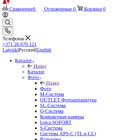
Сравнение
0
Отложенные
0
Корзина
0
Телефоны
+371 26 670 121
Latviski
Русский
English
Каталог
Назад
Каталог
Фото
Назад
Фото
M-Система
OUTLET Фотоаппаратура
SL-Система
Q-Cистема
Компактные камеры
Leica SOFORT
S-Система
Система APS-C (TL и CL)
Вспышки