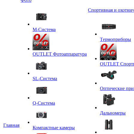
Фото
Спортивная и охотнич
M-Система
Tермоприборы
OUTLET Фотоаппаратура
OUTLET Спортив
SL-Система
Оптические пр
Q-Cистема
Дальномеры
Главная
Компактные камеры