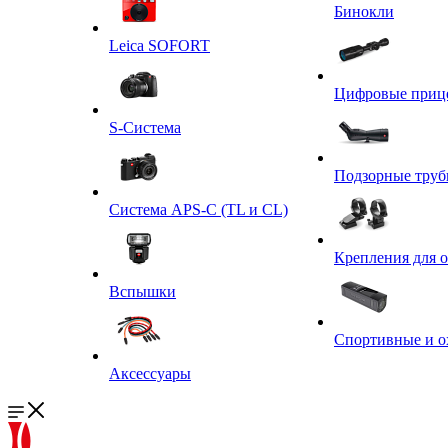
Бинокли
Leica SOFORT
Цифровые приц
S-Система
Подзорные тру
Система APS-C (TL и CL)
Крепления для 
Вспышки
Спортивные и о
Аксессуары