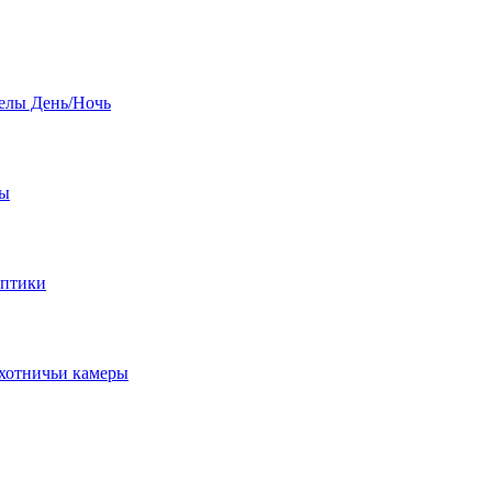
елы День/Ночь
бы
оптики
хотничьи камеры