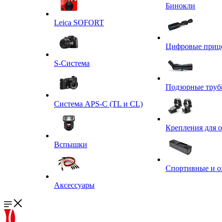
Бинокли
Leica SOFORT
Цифровые приц
S-Система
Подзорные тру
Система APS-C (TL и CL)
Крепления для 
Вспышки
Спортивные и о
Аксессуары