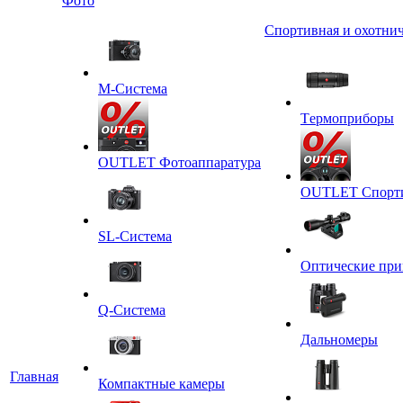
Фото
Спортивная и охотнич
M-Система
Tермоприборы
OUTLET Фотоаппаратура
OUTLET Спортив
SL-Система
Оптические пр
Q-Cистема
Дальномеры
Главная
Компактные камеры