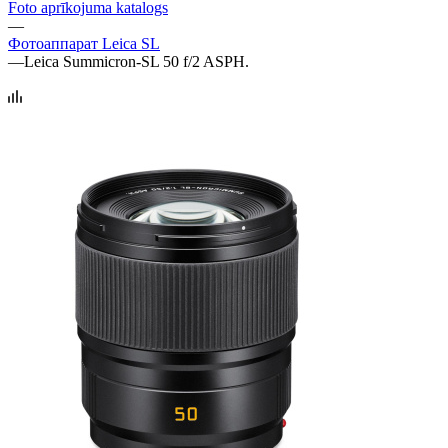
Foto aprīkojuma katalogs
—
Фотоаппарат Leica SL
—
Leica Summicron-SL 50 f/2 ASPH.