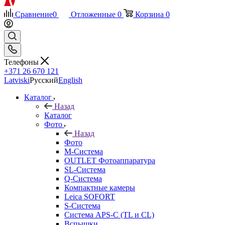
Сравнение
0
Отложенные
0
Корзина
0
Телефоны
+371 26 670 121
Latviski
Русский
English
Каталог
Назад
Каталог
Фото
Назад
Фото
M-Система
OUTLET Фотоаппаратура
SL-Система
Q-Cистема
Компактные камеры
Leica SOFORT
S-Система
Система APS-C (TL и CL)
Вспышки