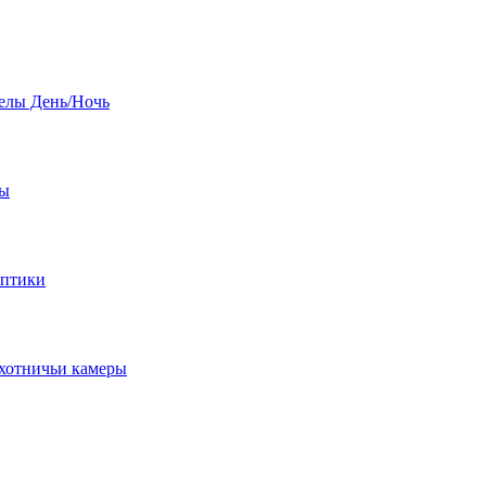
елы День/Ночь
бы
оптики
хотничьи камеры