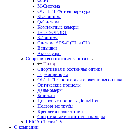
Фото
M-Система
OUTLET Фотоаппаратура
SL-Система
Q-Cистема
Компактные камеры
Leica SOFORT
S-Система
Система APS-C (TL и CL)
Вспышки
Аксессуары
Спортивная и охотничья оптика
Назад
Спортивная и охотничья оптика
Tермоприборы
OUTLET Спортивная и охотничья оптика
Оптические прицелы
Дальномеры
Бинокли
Цифровые прицелы День/Ночь
Подзорные трубы
Крепления для оптики
Спортивные и охотничьи камеры
LEICA Cinema TV
О компании