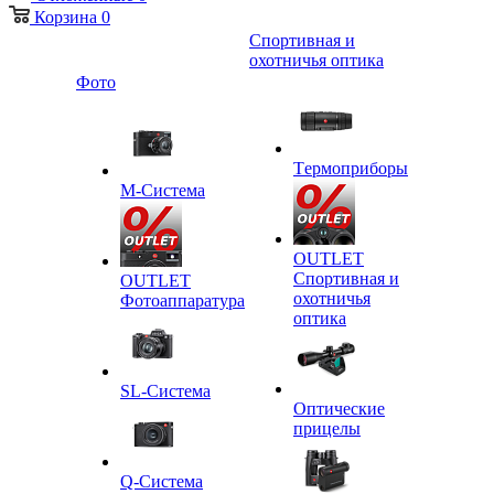
Корзина
0
Спортивная и
охотничья оптика
Фото
Tермоприборы
M-Система
OUTLET
Спортивная и
OUTLET
охотничья
Фотоаппаратура
оптика
SL-Система
Оптические
прицелы
Q-Cистема