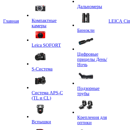
Дальномеры
Компактные
Главная
LEICA Ci
камеры
Бинокли
Leica SOFORT
Цифровые
прицелы День/
Ночь
S-Система
Подзорные
Система APS-C
трубы
(TL и CL)
Крепления для
Вспышки
оптики