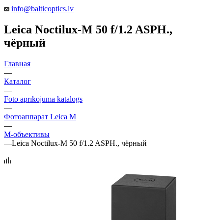
info@balticoptics.lv
Leica Noctilux-M 50 f/1.2 ASPH.,
чёрный
Главная
—
Каталог
—
Foto aprīkojuma katalogs
—
Фотоаппарат Leica M
—
М-объективы
—
Leica Noctilux-M 50 f/1.2 ASPH., чёрный