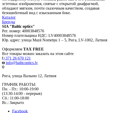
эстетика: изображения, снятые с открытой диафрагмой,
обладают мягким, почти сказочным качеством, создавая
безошибочный вид с изысканным боке.
Каталог
Бренды
SIA "Baltic optics"
Рег. номер: 40003848576
Номер плательщика НДС: LV40003848576
Юр. адрес: улица Mazā Nometņu 1 – 5, Рига, LV-1002, Латвия
Оформляем
TAX FREE
Все товары можно заказать на этом сайте
+371 26 670 121
info@balticoptics.lv
Рига, улица Вальню 12, Латвия
ГРАФИК РАБОТЫ:
Пн. - Пт.: 10:00-19:00
(13:30-14:00 - перерыв)
Сб.: 11:00-18:00
Вс.: Закрыто
Facebook