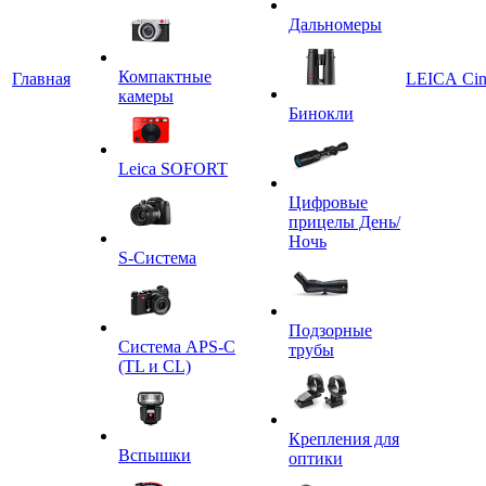
Дальномеры
Компактные
Главная
LEICA Ci
камеры
Бинокли
Leica SOFORT
Цифровые
прицелы День/
Ночь
S-Система
Подзорные
Система APS-C
трубы
(TL и CL)
Крепления для
Вспышки
оптики