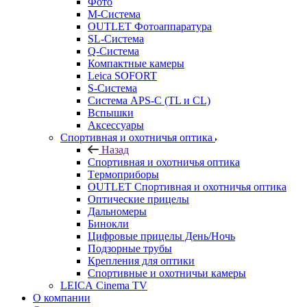
Фото
M-Система
OUTLET Фотоаппаратура
SL-Система
Q-Cистема
Компактные камеры
Leica SOFORT
S-Система
Система APS-C (TL и CL)
Вспышки
Аксессуары
Спортивная и охотничья оптика
Назад
Спортивная и охотничья оптика
Tермоприборы
OUTLET Спортивная и охотничья оптика
Оптические прицелы
Дальномеры
Бинокли
Цифровые прицелы День/Ночь
Подзорные трубы
Крепления для оптики
Спортивные и охотничьи камеры
LEICA Cinema TV
О компании