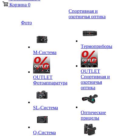
Корзина
0
Спортивная и
охотничья оптика
Фото
Tермоприборы
M-Система
OUTLET
Спортивная и
OUTLET
охотничья
Фотоаппаратура
оптика
SL-Система
Оптические
прицелы
Q-Cистема