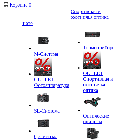
Корзина
0
Спортивная и
охотничья оптика
Фото
Tермоприборы
M-Система
OUTLET
Спортивная и
OUTLET
охотничья
Фотоаппаратура
оптика
SL-Система
Оптические
прицелы
Q-Cистема