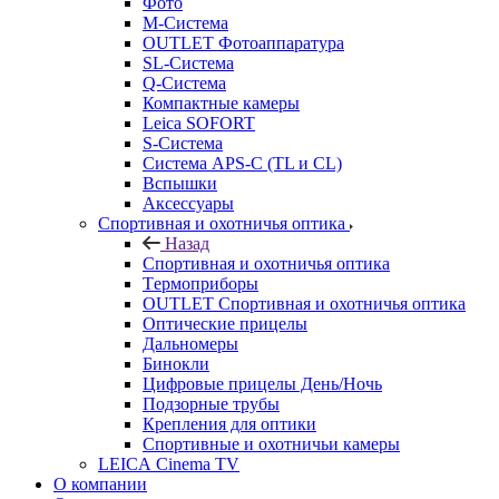
Фото
M-Система
OUTLET Фотоаппаратура
SL-Система
Q-Cистема
Компактные камеры
Leica SOFORT
S-Система
Система APS-C (TL и CL)
Вспышки
Аксессуары
Спортивная и охотничья оптика
Назад
Спортивная и охотничья оптика
Tермоприборы
OUTLET Спортивная и охотничья оптика
Оптические прицелы
Дальномеры
Бинокли
Цифровые прицелы День/Ночь
Подзорные трубы
Крепления для оптики
Спортивные и охотничьи камеры
LEICA Cinema TV
О компании