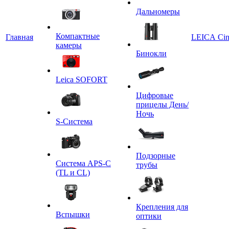
Дальномеры
Компактные
Главная
LEICA Ci
камеры
Бинокли
Leica SOFORT
Цифровые
прицелы День/
Ночь
S-Система
Подзорные
Система APS-C
трубы
(TL и CL)
Крепления для
Вспышки
оптики