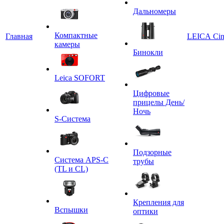
Дальномеры
Компактные
Главная
LEICA Ci
камеры
Бинокли
Leica SOFORT
Цифровые
прицелы День/
Ночь
S-Система
Подзорные
Система APS-C
трубы
(TL и CL)
Крепления для
Вспышки
оптики