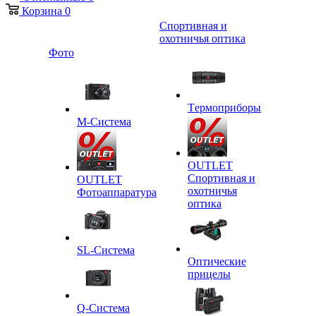
Корзина
0
Спортивная и
охотничья оптика
Фото
Tермоприборы
M-Система
OUTLET
Спортивная и
OUTLET
охотничья
Фотоаппаратура
оптика
SL-Система
Оптические
прицелы
Q-Cистема