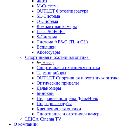
Фото
M-Система
OUTLET Фотоаппаратура
SL-Система
Q-Cистема
Компактные камеры
Leica SOFORT
S-Система
Система APS-C (TL и CL)
Вспышки
Аксессуары
Спортивная и охотничья оптика
Назад
Спортивная и охотничья оптика
Tермоприборы
OUTLET Спортивная и охотничья оптика
Оптические прицелы
Дальномеры
Бинокли
Цифровые прицелы День/Ночь
Подзорные трубы
Крепления для оптики
Спортивные и охотничьи камеры
LEICA Cinema TV
О компании