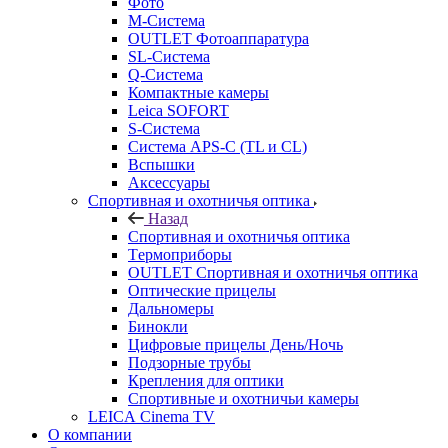
Фото
M-Система
OUTLET Фотоаппаратура
SL-Система
Q-Cистема
Компактные камеры
Leica SOFORT
S-Система
Система APS-C (TL и CL)
Вспышки
Аксессуары
Спортивная и охотничья оптика
Назад
Спортивная и охотничья оптика
Tермоприборы
OUTLET Спортивная и охотничья оптика
Оптические прицелы
Дальномеры
Бинокли
Цифровые прицелы День/Ночь
Подзорные трубы
Крепления для оптики
Спортивные и охотничьи камеры
LEICA Cinema TV
О компании