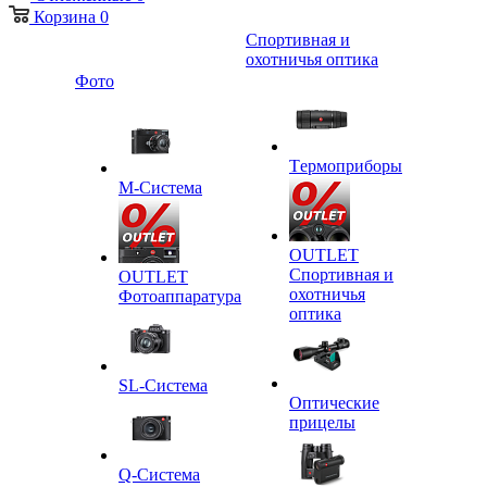
Корзина
0
Спортивная и
охотничья оптика
Фото
Tермоприборы
M-Система
OUTLET
Спортивная и
OUTLET
охотничья
Фотоаппаратура
оптика
SL-Система
Оптические
прицелы
Q-Cистема