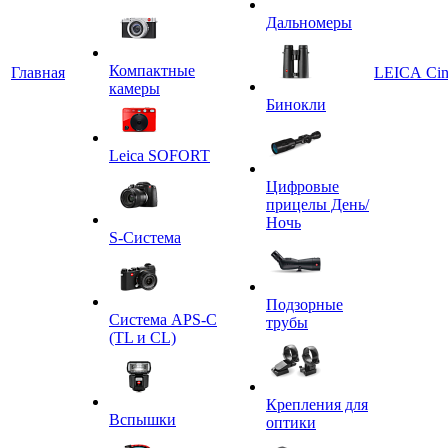
Дальномеры
Компактные
Главная
LEICA Ci
камеры
Бинокли
Leica SOFORT
Цифровые
прицелы День/
Ночь
S-Система
Подзорные
Система APS-C
трубы
(TL и CL)
Крепления для
Вспышки
оптики