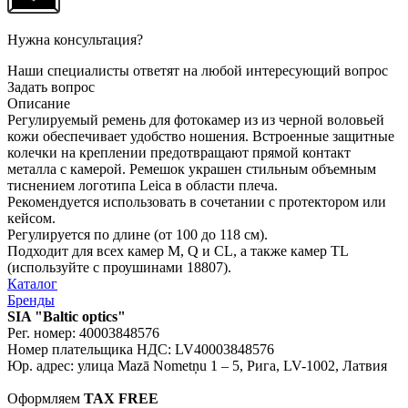
Нужна консультация?
Наши специалисты ответят на любой интересующий вопрос
Задать вопрос
Описание
Регулируемый ремень для фотокамер из из черной воловьей
кожи обеспечивает удобство ношения. Встроенные защитные
колечки на креплении предотвращают прямой контакт
металла с камерой. Ремешок украшен стильным объемным
тиснением логотипа Leica в области плеча.
Рекомендуется использовать в сочетании с протектором или
кейсом.
Регулируется по длине (от 100 до 118 см).
Подходит для всех камер M, Q и CL, а также камер TL
(используйте с проушинами 18807).
Каталог
Бренды
SIA "Baltic optics"
Рег. номер: 40003848576
Номер плательщика НДС: LV40003848576
Юр. адрес: улица Mazā Nometņu 1 – 5, Рига, LV-1002, Латвия
Оформляем
TAX FREE