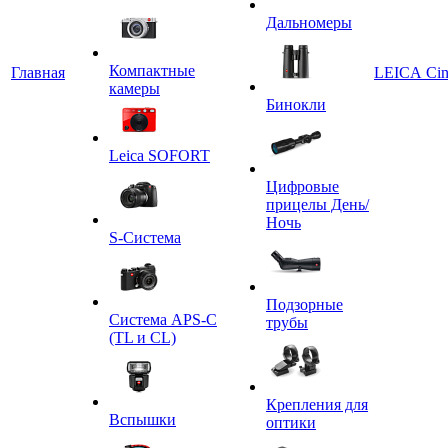
Дальномеры
Компактные
Главная
LEICA Ci
камеры
Бинокли
Leica SOFORT
Цифровые
прицелы День/
Ночь
S-Система
Подзорные
Система APS-C
трубы
(TL и CL)
Крепления для
Вспышки
оптики