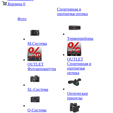
Корзина
0
Спортивная и
охотничья оптика
Фото
Tермоприборы
M-Система
OUTLET
Спортивная и
OUTLET
охотничья
Фотоаппаратура
оптика
SL-Система
Оптические
прицелы
Q-Cистема