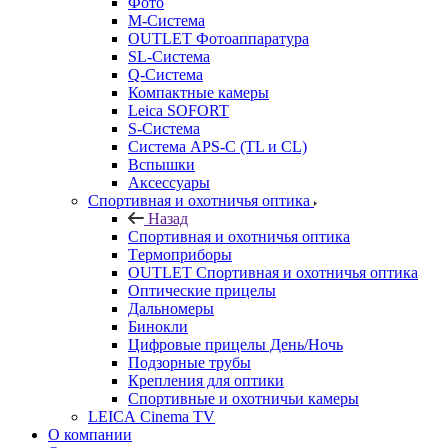
Фото
M-Система
OUTLET Фотоаппаратура
SL-Система
Q-Cистема
Компактные камеры
Leica SOFORT
S-Система
Система APS-C (TL и CL)
Вспышки
Аксессуары
Спортивная и охотничья оптика
Назад
Спортивная и охотничья оптика
Tермоприборы
OUTLET Спортивная и охотничья оптика
Оптические прицелы
Дальномеры
Бинокли
Цифровые прицелы День/Ночь
Подзорные трубы
Крепления для оптики
Спортивные и охотничьи камеры
LEICA Cinema TV
О компании