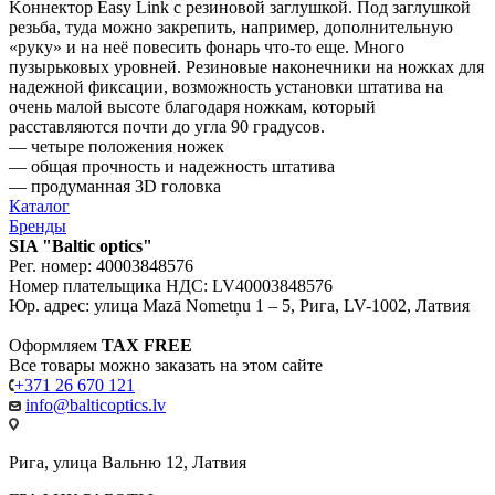
Kоннектор Easy Link с резиновой заглушкой. Под заглушкой
резьба, туда можно закрепить, например, дополнительную
«руку» и на неё повесить фонарь что-то еще. Mного
пузырьковых уровней. Резиновые наконечники на ножках для
надежной фиксации, возможность установки штатива на
очень малой высоте благодаря ножкам, который
расставляются почти до угла 90 градусов.
— четыре положения ножек
— общая прочность и надежность штатива
— продуманная 3D головка
Каталог
Бренды
SIA "Baltic optics"
Рег. номер: 40003848576
Номер плательщика НДС: LV40003848576
Юр. адрес: улица Mazā Nometņu 1 – 5, Рига, LV-1002, Латвия
Оформляем
TAX FREE
Все товары можно заказать на этом сайте
+371 26 670 121
info@balticoptics.lv
Рига, улица Вальню 12, Латвия