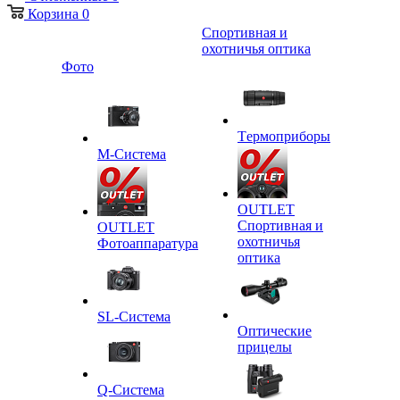
Корзина
0
Спортивная и
охотничья оптика
Фото
Tермоприборы
M-Система
OUTLET
Спортивная и
OUTLET
охотничья
Фотоаппаратура
оптика
SL-Система
Оптические
прицелы
Q-Cистема