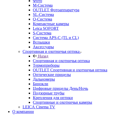
Фото
M-Система
OUTLET Фотоаппаратура
SL-Система
Q-Cистема
Компактные камеры
Leica SOFORT
S-Система
Система APS-C (TL и CL)
Вспышки
Аксессуары
Спортивная и охотничья оптика
Назад
Спортивная и охотничья оптика
Tермоприборы
OUTLET Спортивная и охотничья оптика
Оптические прицелы
Дальномеры
Бинокли
Цифровые прицелы День/Ночь
Подзорные трубы
Крепления для оптики
Спортивные и охотничьи камеры
LEICA Cinema TV
О компании