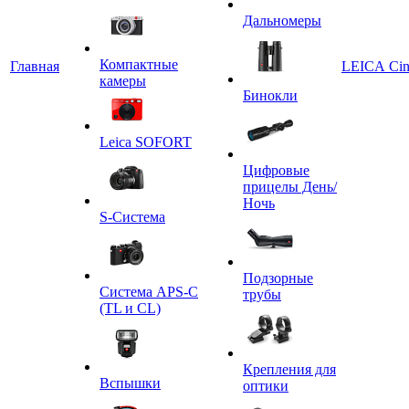
Дальномеры
Компактные
Главная
LEICA Ci
камеры
Бинокли
Leica SOFORT
Цифровые
прицелы День/
Ночь
S-Система
Подзорные
Система APS-C
трубы
(TL и CL)
Крепления для
Вспышки
оптики