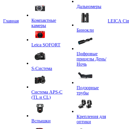
Дальномеры
Компактные
Главная
LEICA Ci
камеры
Бинокли
Leica SOFORT
Цифровые
прицелы День/
Ночь
S-Система
Подзорные
Система APS-C
трубы
(TL и CL)
Крепления для
Вспышки
оптики