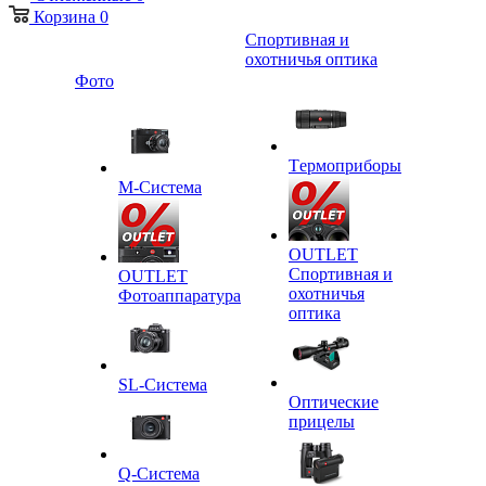
Корзина
0
Спортивная и
охотничья оптика
Фото
Tермоприборы
M-Система
OUTLET
Спортивная и
OUTLET
охотничья
Фотоаппаратура
оптика
SL-Система
Оптические
прицелы
Q-Cистема