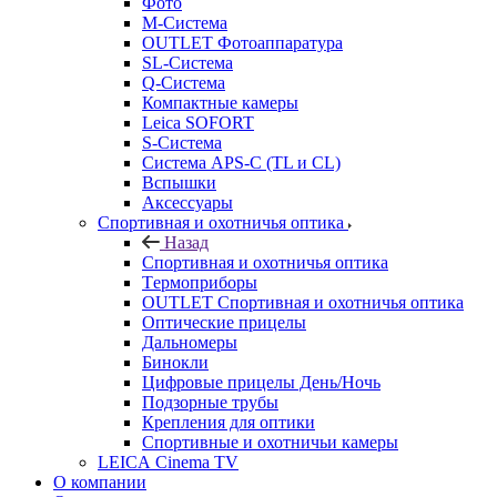
Фото
M-Система
OUTLET Фотоаппаратура
SL-Система
Q-Cистема
Компактные камеры
Leica SOFORT
S-Система
Система APS-C (TL и CL)
Вспышки
Аксессуары
Спортивная и охотничья оптика
Назад
Спортивная и охотничья оптика
Tермоприборы
OUTLET Спортивная и охотничья оптика
Оптические прицелы
Дальномеры
Бинокли
Цифровые прицелы День/Ночь
Подзорные трубы
Крепления для оптики
Спортивные и охотничьи камеры
LEICA Cinema TV
О компании