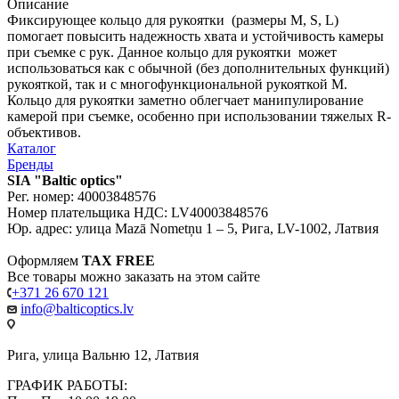
Описание
Фиксирующее кольцо для рукоятки (размеры M, S, L)
помогает повысить надежность хвата и устойчивость камеры
при съемке с рук. Данное кольцо для рукоятки может
использоваться как с обычной (без дополнительных функций)
рукояткой, так и с многофункциональной рукояткой M.
Кольцо для рукоятки заметно облегчает манипулирование
камерой при съемке, особенно при использовании тяжелых R-
объективов.
Каталог
Бренды
SIA "Baltic optics"
Рег. номер: 40003848576
Номер плательщика НДС: LV40003848576
Юр. адрес: улица Mazā Nometņu 1 – 5, Рига, LV-1002, Латвия
Оформляем
TAX FREE
Все товары можно заказать на этом сайте
+371 26 670 121
info@balticoptics.lv
Рига, улица Вальню 12, Латвия
ГРАФИК РАБОТЫ: