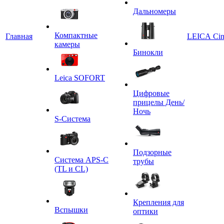
Дальномеры
Компактные
Главная
LEICA Ci
камеры
Бинокли
Leica SOFORT
Цифровые
прицелы День/
Ночь
S-Система
Подзорные
Система APS-C
трубы
(TL и CL)
Крепления для
Вспышки
оптики