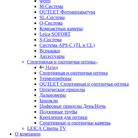
Фото
M-Система
OUTLET Фотоаппаратура
SL-Система
Q-Cистема
Компактные камеры
Leica SOFORT
S-Система
Система APS-C (TL и CL)
Вспышки
Аксессуары
Спортивная и охотничья оптика
Назад
Спортивная и охотничья оптика
Tермоприборы
OUTLET Спортивная и охотничья оптика
Оптические прицелы
Дальномеры
Бинокли
Цифровые прицелы День/Ночь
Подзорные трубы
Крепления для оптики
Спортивные и охотничьи камеры
LEICA Cinema TV
О компании