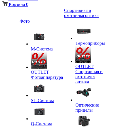
Корзина
0
Спортивная и
охотничья оптика
Фото
Tермоприборы
M-Система
OUTLET
Спортивная и
OUTLET
охотничья
Фотоаппаратура
оптика
SL-Система
Оптические
прицелы
Q-Cистема