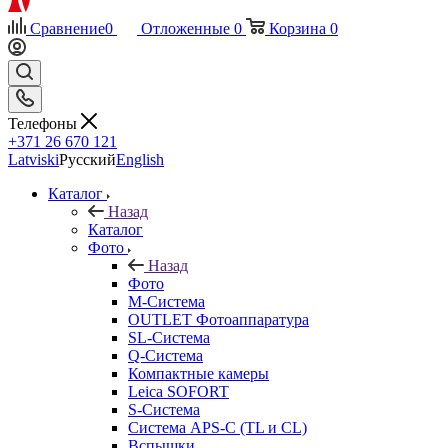
Сравнение
0
Отложенные
0
Корзина
0
Телефоны
+371 26 670 121
Latviski
Русский
English
Каталог
Назад
Каталог
Фото
Назад
Фото
M-Система
OUTLET Фотоаппаратура
SL-Система
Q-Cистема
Компактные камеры
Leica SOFORT
S-Система
Система APS-C (TL и CL)
Вспышки