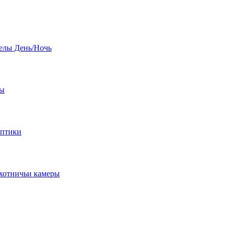
елы День/Ночь
бы
оптики
хотничьи камеры