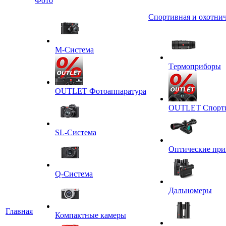
Фото
Спортивная и охотнич
M-Система
Tермоприборы
OUTLET Фотоаппаратура
OUTLET Спортив
SL-Система
Оптические пр
Q-Cистема
Дальномеры
Главная
Компактные камеры