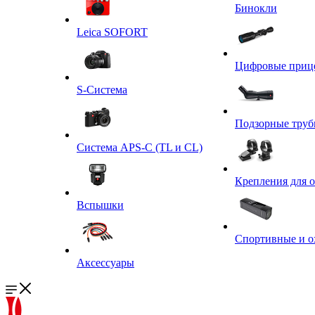
Бинокли
Leica SOFORT
Цифровые приц
S-Система
Подзорные тру
Система APS-C (TL и CL)
Крепления для 
Вспышки
Спортивные и о
Аксессуары