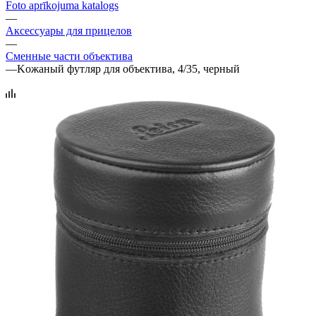
Foto aprīkojuma katalogs
—
Аксессуары для прицелов
—
Сменные части объектива
—
Kожаный футляр для объектива, 4/35, черный