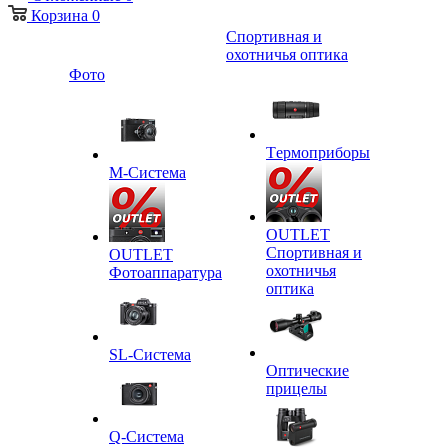
Корзина
0
Спортивная и
охотничья оптика
Фото
Tермоприборы
M-Система
OUTLET
Спортивная и
OUTLET
охотничья
Фотоаппаратура
оптика
SL-Система
Оптические
прицелы
Q-Cистема