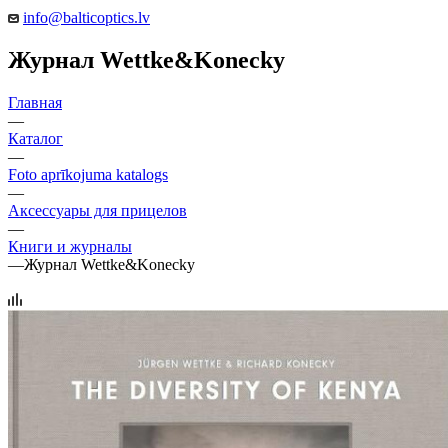
info@balticoptics.lv
Журнал Wettke&Konecky
Главная
—
Каталог
—
Foto aprīkojuma katalogs
—
Аксессуары для прицелов
—
Книги и журналы
—
Журнал Wettke&Konecky