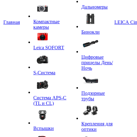
Дальномеры
Компактные
Главная
LEICA Ci
камеры
Бинокли
Leica SOFORT
Цифровые
прицелы День/
Ночь
S-Система
Подзорные
Система APS-C
трубы
(TL и CL)
Крепления для
Вспышки
оптики