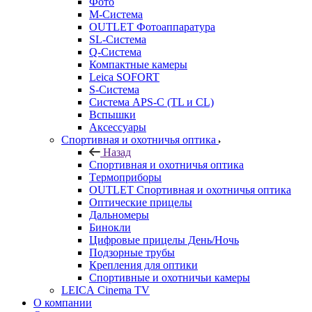
Фото
M-Система
OUTLET Фотоаппаратура
SL-Система
Q-Cистема
Компактные камеры
Leica SOFORT
S-Система
Система APS-C (TL и CL)
Вспышки
Аксессуары
Спортивная и охотничья оптика
Назад
Спортивная и охотничья оптика
Tермоприборы
OUTLET Спортивная и охотничья оптика
Оптические прицелы
Дальномеры
Бинокли
Цифровые прицелы День/Ночь
Подзорные трубы
Крепления для оптики
Спортивные и охотничьи камеры
LEICA Cinema TV
О компании