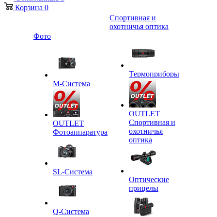
Корзина
0
Спортивная и
охотничья оптика
Фото
Tермоприборы
M-Система
OUTLET
Спортивная и
OUTLET
охотничья
Фотоаппаратура
оптика
SL-Система
Оптические
прицелы
Q-Cистема