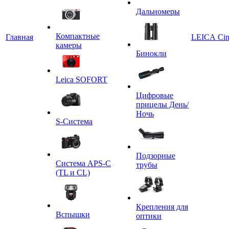
Дальномеры
Компактные
Главная
LEICA Ci
камеры
Бинокли
Leica SOFORT
Цифровые
прицелы День/
Ночь
S-Система
Подзорные
Система APS-C
трубы
(TL и CL)
Крепления для
Вспышки
оптики