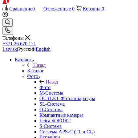
Сравнение
0
Отложенные
0
Корзина
0
Телефоны
+371 26 670 121
Latviski
Русский
English
Каталог
Назад
Каталог
Фото
Назад
Фото
M-Система
OUTLET Фотоаппаратура
SL-Система
Q-Cистема
Компактные камеры
Leica SOFORT
S-Система
Система APS-C (TL и CL)
Вспышки