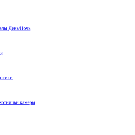
елы День/Ночь
бы
оптики
хотничьи камеры