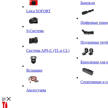
Бинокли
Leica SOFORT
Цифровые приц
S-Система
Подзорные тру
Система APS-C (TL и CL)
Крепления для 
Вспышки
Спортивные и о
Аксессуары