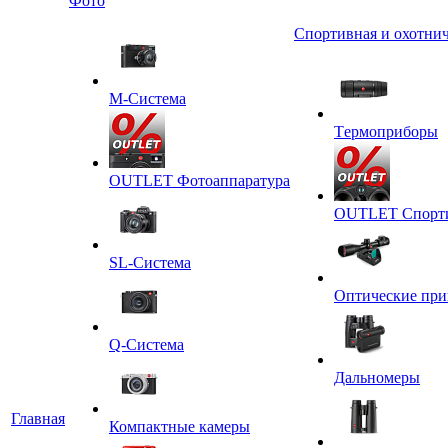
Фото
Спортивная и охотнич
M-Система
Tермоприборы
OUTLET Фотоаппаратура
OUTLET Спортив
SL-Система
Оптические пр
Q-Cистема
Дальномеры
Главная
Компактные камеры