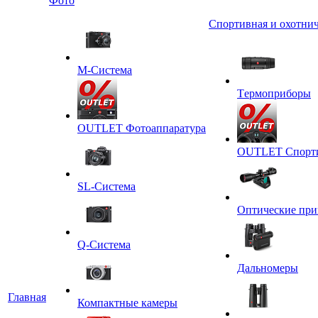
Фото
Спортивная и охотнич
M-Система
Tермоприборы
OUTLET Фотоаппаратура
OUTLET Спортив
SL-Система
Оптические пр
Q-Cистема
Дальномеры
Главная
Компактные камеры