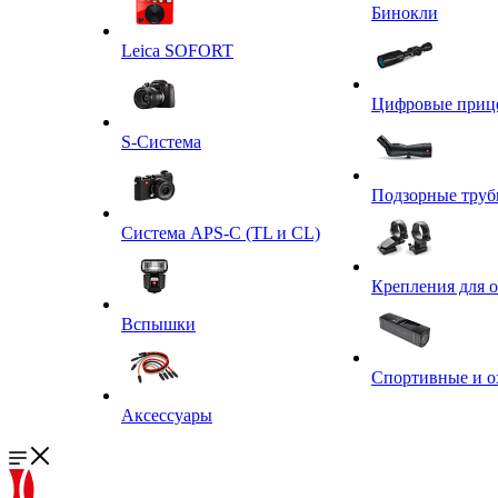
Бинокли
Leica SOFORT
Цифровые приц
S-Система
Подзорные тру
Система APS-C (TL и CL)
Крепления для 
Вспышки
Спортивные и о
Аксессуары