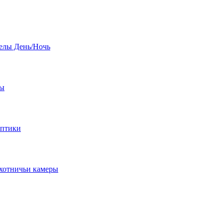
елы День/Ночь
бы
оптики
хотничьи камеры