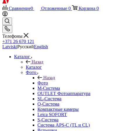
Сравнение
0
Отложенные
0
Корзина
0
Телефоны
+371 26 670 121
Latviski
Русский
English
Каталог
Назад
Каталог
Фото
Назад
Фото
M-Система
OUTLET Фотоаппаратура
SL-Система
Q-Cистема
Компактные камеры
Leica SOFORT
S-Система
Система APS-C (TL и CL)
Вспышки