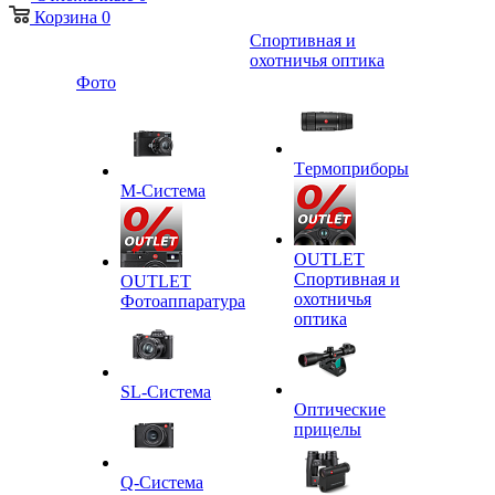
Корзина
0
Спортивная и
охотничья оптика
Фото
Tермоприборы
M-Система
OUTLET
Спортивная и
OUTLET
охотничья
Фотоаппаратура
оптика
SL-Система
Оптические
прицелы
Q-Cистема