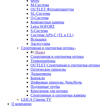
Фото
M-Система
OUTLET Фотоаппаратура
SL-Система
Q-Cистема
Компактные камеры
Leica SOFORT
S-Система
Система APS-C (TL и CL)
Вспышки
Аксессуары
Спортивная и охотничья оптика
Назад
Спортивная и охотничья оптика
Tермоприборы
OUTLET Спортивная и охотничья оптика
Оптические прицелы
Дальномеры
Бинокли
Цифровые прицелы День/Ночь
Подзорные трубы
Крепления для оптики
Спортивные и охотничьи камеры
LEICA Cinema TV
О компании