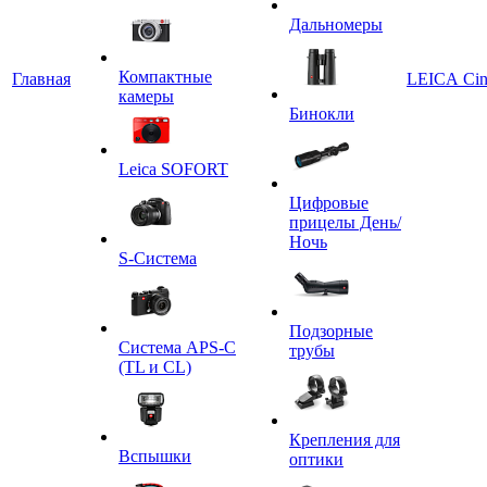
Дальномеры
Компактные
Главная
LEICA Ci
камеры
Бинокли
Leica SOFORT
Цифровые
прицелы День/
Ночь
S-Система
Подзорные
Система APS-C
трубы
(TL и CL)
Крепления для
Вспышки
оптики