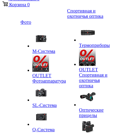
Корзина
0
Спортивная и
охотничья оптика
Фото
Tермоприборы
M-Система
OUTLET
Спортивная и
OUTLET
охотничья
Фотоаппаратура
оптика
SL-Система
Оптические
прицелы
Q-Cистема