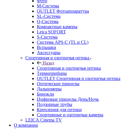
Фото
M-Система
OUTLET Фотоаппаратура
SL-Система
Q-Cистема
Компактные камеры
Leica SOFORT
S-Система
Система APS-C (TL и CL)
Вспышки
Аксессуары
Спортивная и охотничья оптика
Назад
Спортивная и охотничья оптика
Tермоприборы
OUTLET Спортивная и охотничья оптика
Оптические прицелы
Дальномеры
Бинокли
Цифровые прицелы День/Ночь
Подзорные трубы
Крепления для оптики
Спортивные и охотничьи камеры
LEICA Cinema TV
О компании