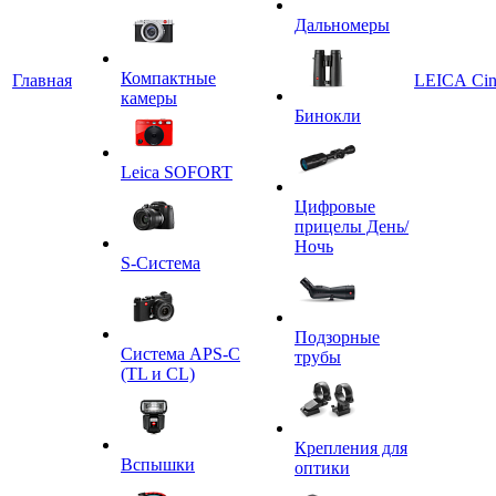
Дальномеры
Компактные
Главная
LEICA Ci
камеры
Бинокли
Leica SOFORT
Цифровые
прицелы День/
Ночь
S-Система
Подзорные
Система APS-C
трубы
(TL и CL)
Крепления для
Вспышки
оптики