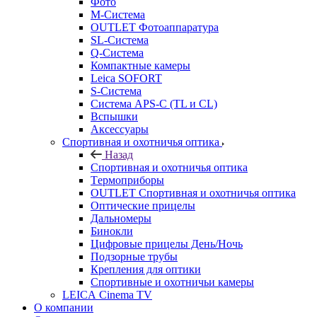
Фото
M-Система
OUTLET Фотоаппаратура
SL-Система
Q-Cистема
Компактные камеры
Leica SOFORT
S-Система
Система APS-C (TL и CL)
Вспышки
Аксессуары
Спортивная и охотничья оптика
Назад
Спортивная и охотничья оптика
Tермоприборы
OUTLET Спортивная и охотничья оптика
Оптические прицелы
Дальномеры
Бинокли
Цифровые прицелы День/Ночь
Подзорные трубы
Крепления для оптики
Спортивные и охотничьи камеры
LEICA Cinema TV
О компании