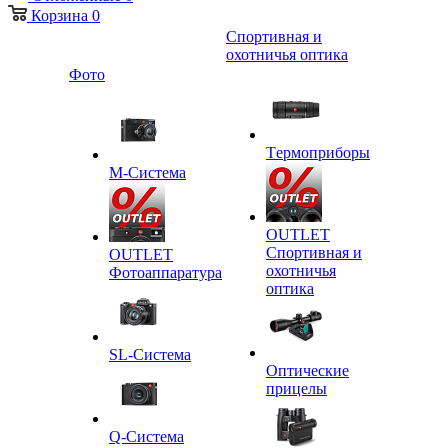
Корзина
0
Спортивная и
охотничья оптика
Фото
Tермоприборы
M-Система
OUTLET
Спортивная и
OUTLET
охотничья
Фотоаппаратура
оптика
SL-Система
Оптические
прицелы
Q-Cистема