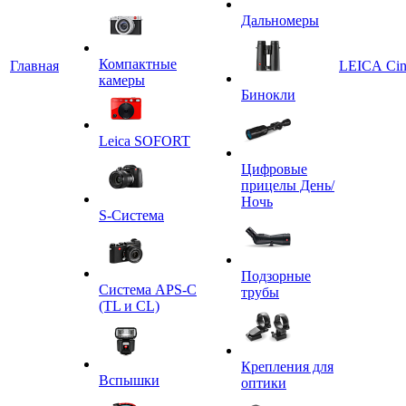
Дальномеры
Компактные
Главная
LEICA Ci
камеры
Бинокли
Leica SOFORT
Цифровые
прицелы День/
Ночь
S-Система
Подзорные
Система APS-C
трубы
(TL и CL)
Крепления для
Вспышки
оптики