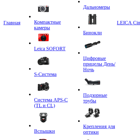
Дальномеры
Компактные
Главная
LEICA Ci
камеры
Бинокли
Leica SOFORT
Цифровые
прицелы День/
Ночь
S-Система
Подзорные
Система APS-C
трубы
(TL и CL)
Крепления для
Вспышки
оптики