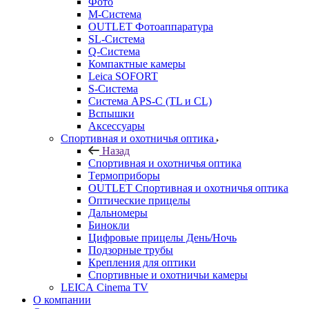
Фото
M-Система
OUTLET Фотоаппаратура
SL-Система
Q-Cистема
Компактные камеры
Leica SOFORT
S-Система
Система APS-C (TL и CL)
Вспышки
Аксессуары
Спортивная и охотничья оптика
Назад
Спортивная и охотничья оптика
Tермоприборы
OUTLET Спортивная и охотничья оптика
Оптические прицелы
Дальномеры
Бинокли
Цифровые прицелы День/Ночь
Подзорные трубы
Крепления для оптики
Спортивные и охотничьи камеры
LEICA Cinema TV
О компании