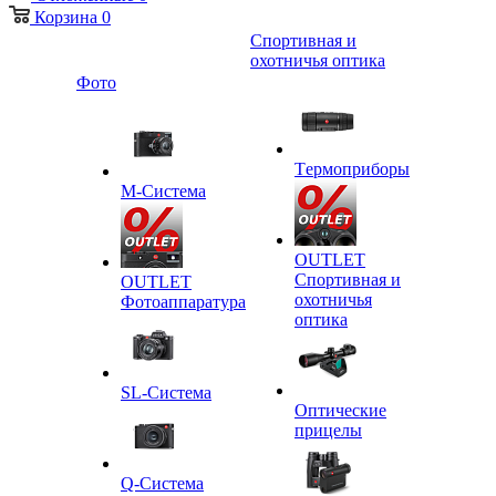
Корзина
0
Спортивная и
охотничья оптика
Фото
Tермоприборы
M-Система
OUTLET
Спортивная и
OUTLET
охотничья
Фотоаппаратура
оптика
SL-Система
Оптические
прицелы
Q-Cистема