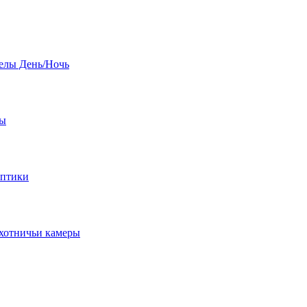
елы День/Ночь
бы
оптики
хотничьи камеры