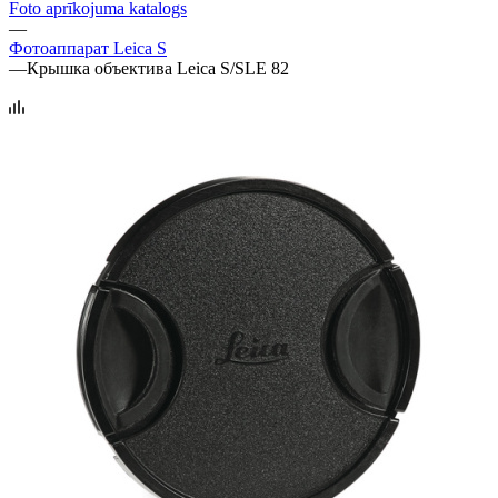
Foto aprīkojuma katalogs
—
Фотоаппарат Leica S
—
Крышка объектива Leica S/SLE 82