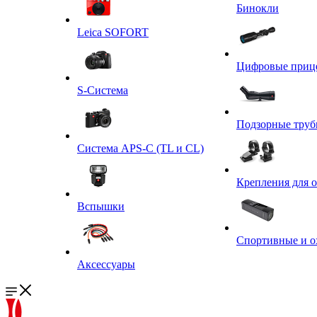
Бинокли
Leica SOFORT
Цифровые приц
S-Система
Подзорные тру
Система APS-C (TL и CL)
Крепления для 
Вспышки
Спортивные и о
Аксессуары