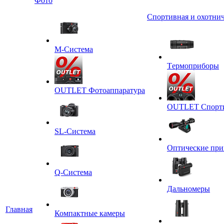
Фото
Спортивная и охотнич
M-Система
Tермоприборы
OUTLET Фотоаппаратура
OUTLET Спортив
SL-Система
Оптические пр
Q-Cистема
Дальномеры
Главная
Компактные камеры