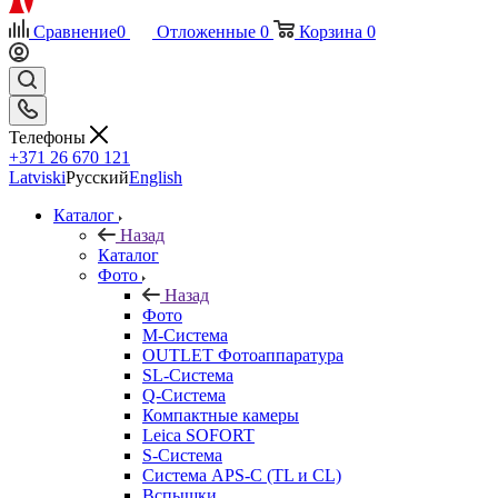
Сравнение
0
Отложенные
0
Корзина
0
Телефоны
+371 26 670 121
Latviski
Русский
English
Каталог
Назад
Каталог
Фото
Назад
Фото
M-Система
OUTLET Фотоаппаратура
SL-Система
Q-Cистема
Компактные камеры
Leica SOFORT
S-Система
Система APS-C (TL и CL)
Вспышки