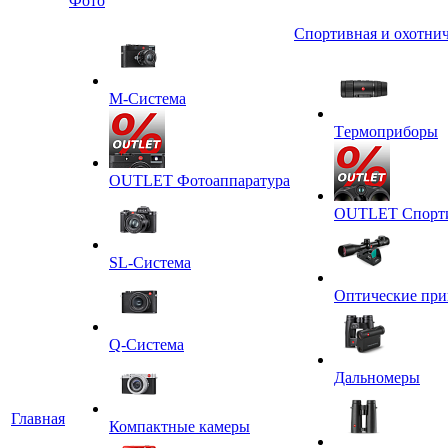
Фото
Спортивная и охотнич
M-Система
Tермоприборы
OUTLET Фотоаппаратура
OUTLET Спортив
SL-Система
Оптические пр
Q-Cистема
Дальномеры
Главная
Компактные камеры