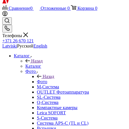
Сравнение
0
Отложенные
0
Корзина
0
Телефоны
+371 26 670 121
Latviski
Русский
English
Каталог
Назад
Каталог
Фото
Назад
Фото
M-Система
OUTLET Фотоаппаратура
SL-Система
Q-Cистема
Компактные камеры
Leica SOFORT
S-Система
Система APS-C (TL и CL)
Вспышки