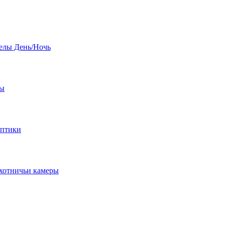
елы День/Ночь
бы
оптики
хотничьи камеры