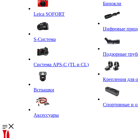
Бинокли
Leica SOFORT
Цифровые приц
S-Система
Подзорные тру
Система APS-C (TL и CL)
Крепления для 
Вспышки
Спортивные и о
Аксессуары