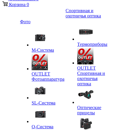
Корзина
0
Спортивная и
охотничья оптика
Фото
Tермоприборы
M-Система
OUTLET
Спортивная и
OUTLET
охотничья
Фотоаппаратура
оптика
SL-Система
Оптические
прицелы
Q-Cистема