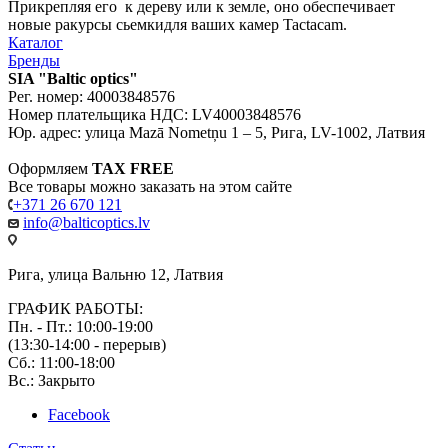
Прикрепляя его к дереву или к земле, оно обеспечивает
новые ракурсы сьемкидля ваших камер Tactacam.
Каталог
Бренды
SIA "Baltic optics"
Рег. номер: 40003848576
Номер плательщика НДС: LV40003848576
Юр. адрес: улица Mazā Nometņu 1 – 5, Рига, LV-1002, Латвия
Оформляем
TAX FREE
Все товары можно заказать на этом сайте
+371 26 670 121
info@balticoptics.lv
Рига, улица Вальню 12, Латвия
ГРАФИК РАБОТЫ:
Пн. - Пт.: 10:00-19:00
(13:30-14:00 - перерыв)
Сб.: 11:00-18:00
Вс.: Закрыто
Facebook