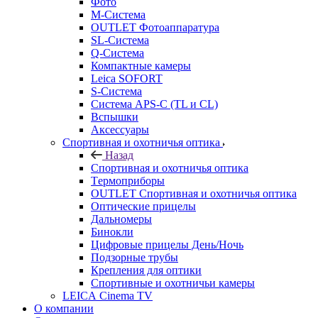
Фото
M-Система
OUTLET Фотоаппаратура
SL-Система
Q-Cистема
Компактные камеры
Leica SOFORT
S-Система
Система APS-C (TL и CL)
Вспышки
Аксессуары
Спортивная и охотничья оптика
Назад
Спортивная и охотничья оптика
Tермоприборы
OUTLET Спортивная и охотничья оптика
Оптические прицелы
Дальномеры
Бинокли
Цифровые прицелы День/Ночь
Подзорные трубы
Крепления для оптики
Спортивные и охотничьи камеры
LEICA Cinema TV
О компании