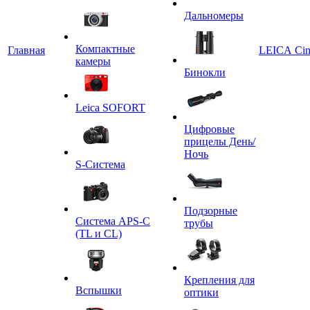
Дальномеры
Компактные
Главная
LEICA Ci
камеры
Бинокли
Leica SOFORT
Цифровые
прицелы День/
Ночь
S-Система
Подзорные
Система APS-C
трубы
(TL и CL)
Крепления для
Вспышки
оптики