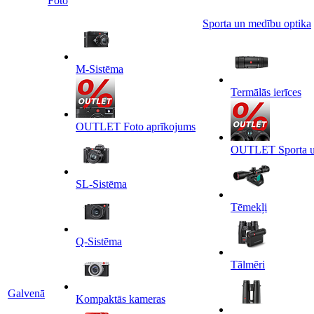
Foto
Sporta un medību optika
M-Sistēma
Termālās ierīces
OUTLET Foto aprīkojums
OUTLET Sporta un
SL-Sistēma
Tēmekļi
Q-Sistēma
Tālmēri
Galvenā
Kompaktās kameras