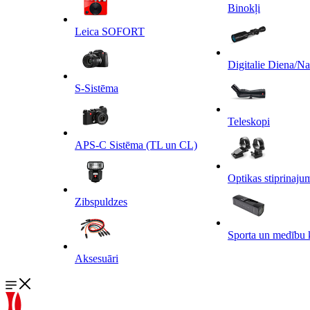
Binokļi
Leica SOFORT
Digitalie Diena/N
S-Sistēma
Teleskopi
APS-C Sistēma (TL un CL)
Optikas stiprinaju
Zibspuldzes
Sporta un medību 
Aksesuāri