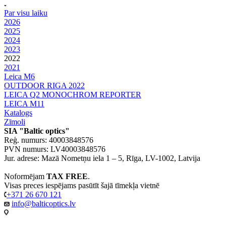
Par visu laiku
2026
2025
2024
2023
2022
2021
Leica M6
OUTDOOR RIGA 2022
LEICA Q2 MONOCHROM REPORTER
LEICA M11
Katalogs
Zīmoli
SIA "Baltic optics"
Reģ. numurs: 40003848576
PVN numurs: LV40003848576
Jur. adrese: Mazā Nometņu iela 1 – 5, Rīga, LV-1002, Latvija
Noformējam
TAX FREE
.
Visas preces iespējams pasūtīt šajā tīmekļa vietnē
+371 26 670 121
info@balticoptics.lv