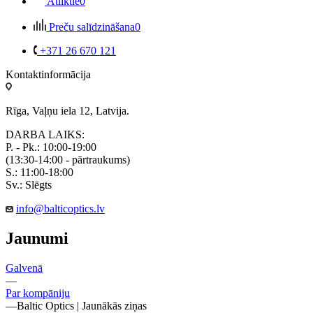
Atliktie
0
Preču salīdzināšana
0
+371 26 670 121
Kontaktinformācija
Rīga, Vaļņu iela 12, Latvija.
DARBA LAIKS:
P. - Pk.: 10:00-19:00
(13:30-14:00 - pārtraukums)
S.: 11:00-18:00
Sv.: Slēgts
info@balticoptics.lv
Jaunumi
Galvenā
—
Par kompāniju
—
Baltic Optics | Jaunākās ziņas