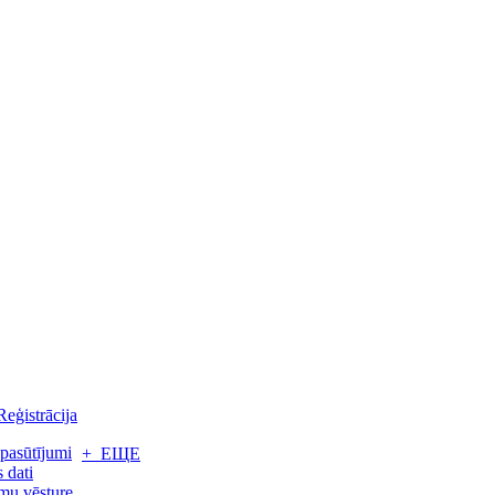
Reģistrācija
pasūtījumi
+ ЕЩЕ
 dati
mu vēsture