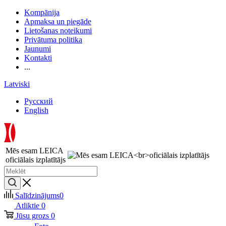
Kompānija
Apmaksa un piegāde
Lietošanas noteikumi
Privātuma politika
Jaunumi
Kontakti
...
Latviski
Русский
English
Mēs esam LEICA
oficiālais izplatītājs
Salīdzinājums
0
Atliktie
0
Jūsu grozs
0