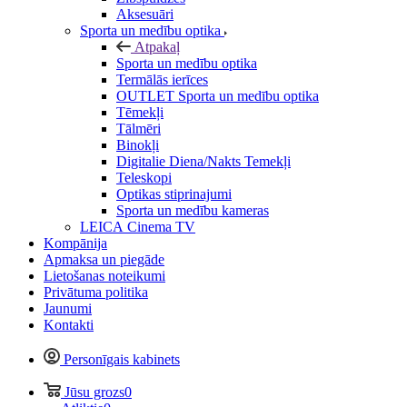
Aksesuāri
Sporta un medību optika
Atpakaļ
Sporta un medību optika
Termālās ierīces
OUTLET Sporta un medību optika
Tēmekļi
Tālmēri
Binokļi
Digitalie Diena/Nakts Temekļi
Teleskopi
Optikas stiprinajumi
Sporta un medību kameras
LEICA Cinema TV
Kompānija
Apmaksa un piegāde
Lietošanas noteikumi
Privātuma politika
Jaunumi
Kontakti
Personīgais kabinets
Jūsu grozs
0