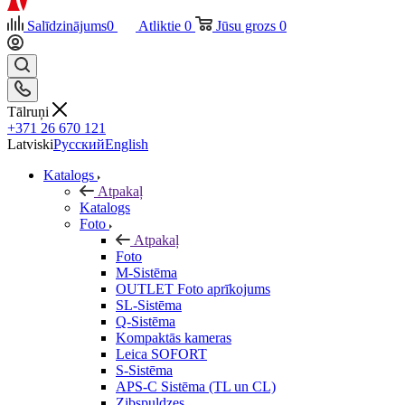
Salīdzinājums
0
Atliktie
0
Jūsu grozs
0
Tālruņi
+371 26 670 121
Latviski
Русский
English
Katalogs
Atpakaļ
Katalogs
Foto
Atpakaļ
Foto
M-Sistēma
OUTLET Foto aprīkojums
SL-Sistēma
Q-Sistēma
Kompaktās kameras
Leica SOFORT
S-Sistēma
APS-C Sistēma (TL un CL)
Zibspuldzes