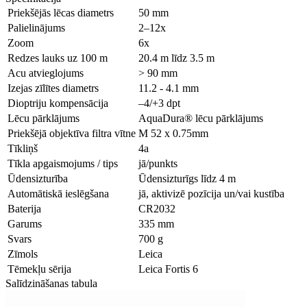
Priekšējās lēcas diametrs
50 mm
Palielinājums
2–12x
Zoom
6x
Redzes lauks uz 100 m
20.4 m līdz 3.5 m
Acu atvieglojums
> 90 mm
Izejas zīlītes diametrs
11.2 - 4.1 mm
Dioptriju kompensācija
–4/+3 dpt
Lēcu pārklājums
AquaDura® lēcu pārklājums
Priekšējā objektīva filtra vītne
M 52 x 0.75mm
Tīkliņš
4a
Tīkla apgaismojums / tips
jā/punkts
Ūdensizturība
Ūdensizturīgs līdz 4 m
Automātiskā ieslēgšana
jā, aktivizē pozīcija un/vai kustība
Baterija
CR2032
Garums
335 mm
Svars
700 g
Zīmols
Leica
Tēmekļu sērija
Leica Fortis 6
Salīdzināšanas tabula