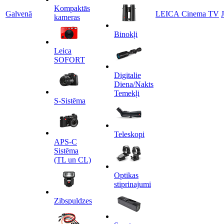
Kompaktās
Galvenā
LEICA Cinema TV
kameras
Binokļi
Leica
SOFORT
Digitalie
Diena/Nakts
Temekļi
S-Sistēma
Teleskopi
APS-C
Sistēma
(TL un CL)
Optikas
stiprinajumi
Zibspuldzes