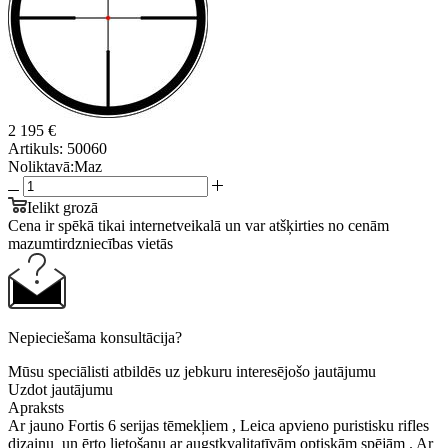
2 195 €
Artikuls:
50060
Noliktavā:
Maz
Ielikt grozā
Cena ir spēkā tikai internetveikalā un var atšķirties no cenām
mazumtirdzniecības vietās
Nepieciešama konsultācija?
Mūsu speciālisti atbildēs uz jebkuru interesējošo jautājumu
Uzdot jautājumu
Apraksts
Ar jauno Fortis 6 serijas tēmekļiem , Leica apvieno puristisku rifles
dizainu un ērto lietošanu ar augstkvalitatīvām optiskām spējām . Ar