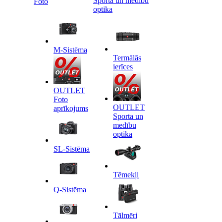
Sporta un medību
Foto
optika
M-Sistēma
Termālās
ierīces
OUTLET
Foto
OUTLET
aprīkojums
Sporta un
medību
optika
SL-Sistēma
Tēmekļi
Q-Sistēma
Tālmēri