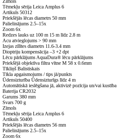
Zīmols
Tēmekļu sērija
Leica Amplus 6
Artikuls
50312
Priekšējās lēcas diametrs
50 mm
Palielinājums
2.5–15x
Zoom
6x
Redzes lauks uz 100 m
15 m līdz 2.8 m
Acu atvieglojums
> 90 mm
Izejas zīlītes diametrs
11.6-3.4 mm
Dioptriju kompensācija
–3 +2 dpt
Lēcu pārklājums
AquaDura® lēcu pārklājums
Priekšējā objektīva filtra vītne
M 58 x 0.6mm
Tīkliņš
Balistiskais
Tīkla apgaismojums / tips
jā/punkts
Ūdensizturība
Ūdensizturīgs līdz 4 m
Automātiskā ieslēgšana
jā, aktivizē pozīcija un/vai kustība
Baterija
CR2032
Garums
380 mm
Svars
700 g
Zīmols
Tēmekļu sērija
Leica Amplus 6
Artikuls
50400
Priekšējās lēcas diametrs
56 mm
Palielinājums
2.5–15x
Zoom
6x