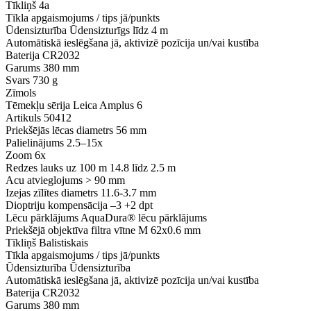
Tīkliņš
4a
Tīkla apgaismojums / tips
jā/punkts
Ūdensizturība
Ūdensizturīgs līdz 4 m
Automātiskā ieslēgšana
jā, aktivizē pozīcija un/vai kustība
Baterija
CR2032
Garums
380 mm
Svars
730 g
Zīmols
Tēmekļu sērija
Leica Amplus 6
Artikuls
50412
Priekšējās lēcas diametrs
56 mm
Palielinājums
2.5–15x
Zoom
6x
Redzes lauks uz 100 m
14.8 līdz 2.5 m
Acu atvieglojums
> 90 mm
Izejas zīlītes diametrs
11.6-3.7 mm
Dioptriju kompensācija
–3 +2 dpt
Lēcu pārklājums
AquaDura® lēcu pārklājums
Priekšējā objektīva filtra vītne
M 62x0.6 mm
Tīkliņš
Balistiskais
Tīkla apgaismojums / tips
jā/punkts
Ūdensizturība
Ūdensizturība
Automātiskā ieslēgšana
jā, aktivizē pozīcija un/vai kustība
Baterija
CR2032
Garums
380 mm