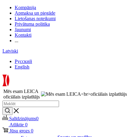
Kompānija
Apmaksa un piegāde
Lietošanas noteikumi
Privātuma politika
Jaunumi
Kontakti
...
Latviski
Русский
English
Mēs esam LEICA
oficiālais izplatītājs
Salīdzinājums
0
Atliktie
0
Jūsu grozs
0