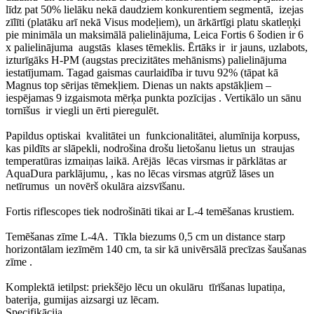
līdz pat 50% lielāku nekā daudziem konkurentiem segmentā, izejas
zīlīti (platāku arī nekā Visus modeļiem), un ārkārtīgi platu skatleņķi
pie minimāla un maksimālā palielinājuma, Leica Fortis 6 šodien ir 6
x palielinājuma augstās klases tēmeklis. Ērtāks ir ir jauns, uzlabots,
izturīgāks H-PM (augstas precizitātes mehānisms) palielinājuma
iestatījumam. Tagad gaismas caurlaidība ir tuvu 92% (tāpat kā
Magnus top sērijas tēmekļiem. Dienas un nakts apstākļiem –
iespējamas 9 izgaismota mērķa punkta pozīcijas . Vertikālo un sānu
tornīšus ir viegli un ērti pieregulēt.
Papildus optiskai kvalitātei un funkcionalitātei, alumīnija korpuss,
kas pildīts ar slāpekli, nodrošina drošu lietošanu lietus un straujas
temperatūras izmaiņas laikā. Arējās lēcas virsmas ir pārklātas ar
AquaDura parklājumu, , kas no lēcas virsmas atgrūž lāses un
netīrumus un novērš okulāra aizsvīšanu.
Fortis riflescopes tiek nodrošināti tikai ar L-4 temēšanas krustiem.
Temēšanas zīme L-4A. Tīkla biezums 0,5 cm un distance starp
horizontālam iezīmēm 140 cm, ta sir kā univērsālā precīzas šaušanas
zīme .
Komplektā ietilpst: priekšējo lēcu un okulāru tīrīšanas lupatiņa,
baterija, gumijas aizsargi uz lēcam.
Specifikācija