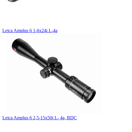
Leica Amplus 6 1-6x24i L-4a
Leica Amplus 6 2,5-15x50i L- 4a, BDC