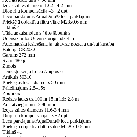
Izejas zīlītes diametrs
12.2 - 4.2 mm
Dioptriju kompensācija
–3 +2 dpt
Lēcu pārklājums
AquaDura® lēcu pārklājums
Priekšējā objektīva filtra vītne
M28x0.6 mm
Tīkliņš
4a
Tīkla apgaismojums / tips
jā/punkts
Ūdensizturība
Ūdensizturīgs līdz 4 m
Automātiskā ieslēgšana
jā, aktivizē pozīcija un/vai kustība
Baterija
CR2032
Garums
272 mm
Svars
480 g
Zīmols
Tēmekļu sērija
Leica Amplus 6
Artikuls
50310
Priekšējās lēcas diametrs
50 mm
Palielinājums
2.5–15x
Zoom
6x
Redzes lauks uz 100 m
15 m līdz 2.8 m
Acu atvieglojums
> 90 mm
Izejas zīlītes diametrs
11.6-3.4 mm
Dioptriju kompensācija
–3 +2 dpt
Lēcu pārklājums
AquaDura® lēcu pārklājums
Priekšējā objektīva filtra vītne
M 58 x 0.6mm
Tīkliņš
4a