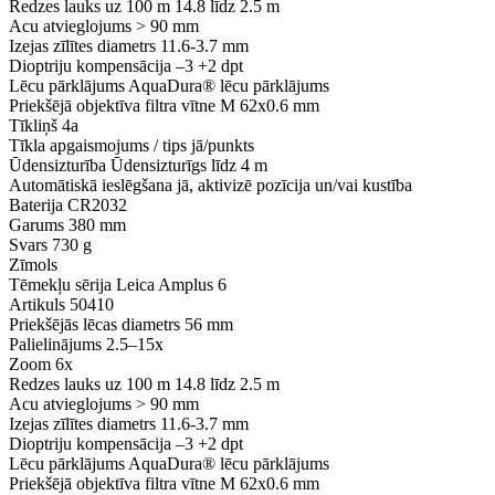
Redzes lauks uz 100 m
14.8 līdz 2.5 m
Acu atvieglojums
> 90 mm
Izejas zīlītes diametrs
11.6-3.7 mm
Dioptriju kompensācija
–3 +2 dpt
Lēcu pārklājums
AquaDura® lēcu pārklājums
Priekšējā objektīva filtra vītne
M 62x0.6 mm
Tīkliņš
4a
Tīkla apgaismojums / tips
jā/punkts
Ūdensizturība
Ūdensizturīgs līdz 4 m
Automātiskā ieslēgšana
jā, aktivizē pozīcija un/vai kustība
Baterija
CR2032
Garums
380 mm
Svars
730 g
Zīmols
Tēmekļu sērija
Leica Amplus 6
Artikuls
50410
Priekšējās lēcas diametrs
56 mm
Palielinājums
2.5–15x
Zoom
6x
Redzes lauks uz 100 m
14.8 līdz 2.5 m
Acu atvieglojums
> 90 mm
Izejas zīlītes diametrs
11.6-3.7 mm
Dioptriju kompensācija
–3 +2 dpt
Lēcu pārklājums
AquaDura® lēcu pārklājums
Priekšējā objektīva filtra vītne
M 62x0.6 mm