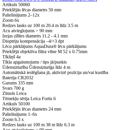
Artikuls
50060
Priekšējās lēcas diametrs
50 mm
Palielinājums
2–12x
Zoom
6x
Redzes lauks uz 100 m
20.4 m līdz 3.5 m
Acu atvieglojums
> 90 mm
Izejas zīlītes diametrs
11.2 - 4.1 mm
Dioptriju kompensācija
–4/+3 dpt
Lēcu pārklājums
AquaDura® lēcu pārklājums
Priekšējā objektīva filtra vītne
M 52 x 0.75mm
Tīkliņš
4a
Tīkla apgaismojums / tips
jā/punkts
Ūdensizturība
Ūdensizturīgs līdz 4 m
Automātiskā ieslēgšana
jā, aktivizē pozīcija un/vai kustība
Baterija
CR2032
Garums
335 mm
Svars
700 g
Zīmols
Leica
Tēmekļu sērija
Leica Fortis 6
Artikuls
50100
Priekšējās lēcas diametrs
24 mm
Palielinājums
1–6x
Zoom
6.3 x
Redzes lauks uz 100 m
38 m līdz 6.3 m
Acu atvieglojums
> 90 mm