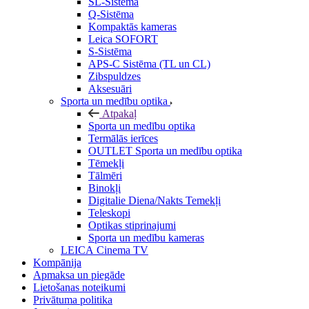
SL-Sistēma
Q-Sistēma
Kompaktās kameras
Leica SOFORT
S-Sistēma
APS-C Sistēma (TL un CL)
Zibspuldzes
Aksesuāri
Sporta un medību optika
Atpakaļ
Sporta un medību optika
Termālās ierīces
OUTLET Sporta un medību optika
Tēmekļi
Tālmēri
Binokļi
Digitalie Diena/Nakts Temekļi
Teleskopi
Optikas stiprinajumi
Sporta un medību kameras
LEICA Cinema TV
Kompānija
Apmaksa un piegāde
Lietošanas noteikumi
Privātuma politika