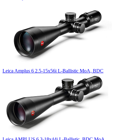
Leica Amplus 6 2.5-15x56i L-Ballistic MoA, BDC
Leica AMPLUS 6 3-18x44i L-Ballistic, BDC MoA