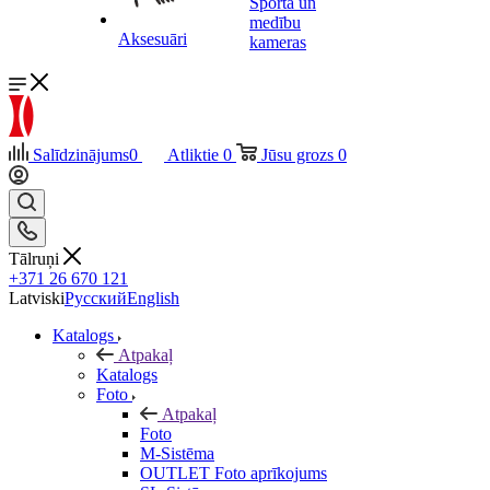
Sporta un
medību
Aksesuāri
kameras
Salīdzinājums
0
Atliktie
0
Jūsu grozs
0
Tālruņi
+371 26 670 121
Latviski
Русский
English
Katalogs
Atpakaļ
Katalogs
Foto
Atpakaļ
Foto
M-Sistēma
OUTLET Foto aprīkojums