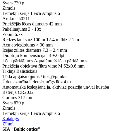
Svars
730 g
Zīmols
Tēmekļu sērija
Leica Amplus 6
Artikuls
50211
Priekšējās lēcas diametrs
42 mm
Palielinājums
3 - 18x
Zoom
6.7x
Redzes lauks uz 100 m
12-4 m līdz 2.1 m
Acu atvieglojums
> 90 mm
Izejas zīlītes diametrs
7,3 – 2,4 mm
Dioptriju kompensācija
–3 +2 dpt
Lēcu pārklājums
AquaDura® lēcu pārklājums
Priekšējā objektīva filtra vītne
M 62x0.6 mm
Tīkliņš
Balistiskais
Tīkla apgaismojums / tips
jā/punkts
Ūdensizturība
Ūdensizturīgs līdz 4 m
Automātiskā ieslēgšana
jā, aktivizē pozīcija un/vai kustība
Baterija
CR2032
Garums
317 mm
Svars
670 g
Zīmols
Tēmekļu sērija
Leica Amplus 6
Katalogs
Zīmoli
SIA "Baltic optics"