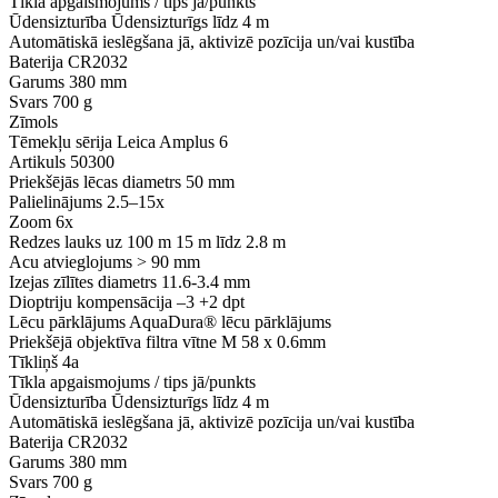
Tīkla apgaismojums / tips
jā/punkts
Ūdensizturība
Ūdensizturīgs līdz 4 m
Automātiskā ieslēgšana
jā, aktivizē pozīcija un/vai kustība
Baterija
CR2032
Garums
380 mm
Svars
700 g
Zīmols
Tēmekļu sērija
Leica Amplus 6
Artikuls
50300
Priekšējās lēcas diametrs
50 mm
Palielinājums
2.5–15x
Zoom
6x
Redzes lauks uz 100 m
15 m līdz 2.8 m
Acu atvieglojums
> 90 mm
Izejas zīlītes diametrs
11.6-3.4 mm
Dioptriju kompensācija
–3 +2 dpt
Lēcu pārklājums
AquaDura® lēcu pārklājums
Priekšējā objektīva filtra vītne
M 58 x 0.6mm
Tīkliņš
4a
Tīkla apgaismojums / tips
jā/punkts
Ūdensizturība
Ūdensizturīgs līdz 4 m
Automātiskā ieslēgšana
jā, aktivizē pozīcija un/vai kustība
Baterija
CR2032
Garums
380 mm
Svars
700 g