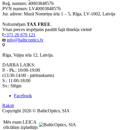
Reģ. numurs: 40003848576
PVN numurs: LV40003848576
Jur. adrese: Mazā Nometņu iela 1 – 5, Rīga, LV-1002, Latvija
Noformējam
TAX FREE
.
Visas preces iespējams pasūtīt šajā tīmekļa vietnē
+371 26 670 121
info@balticoptics.lv
Rīga, Vaļņu iela 12, Latvija.
DARBA LAIKS:
P. - Pk.: 10:00-19:00
(13:30-14:00 - pārtraukums)
S.: 11:00-18:00
Sv.: Slēgts
Facebook
Raksti
Copyright 2026 © BalticOptics, SIA
Mēs esam LEICA
oficiālais izplatītājs