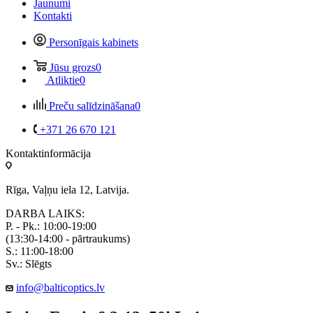
Jaunumi
Kontakti
Personīgais kabinets
Jūsu grozs
0
Atliktie
0
Preču salīdzināšana
0
+371 26 670 121
Kontaktinformācija
Rīga, Vaļņu iela 12, Latvija.
DARBA LAIKS:
P. - Pk.: 10:00-19:00
(13:30-14:00 - pārtraukums)
S.: 11:00-18:00
Sv.: Slēgts
info@balticoptics.lv