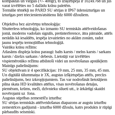
kompaktas un vieglas (+/- 400gr), to izšķirtspēja ir 1024x768 un jūs
varat izvēlēties no 5 dažādu krāsu paletēm.
Termālie tēmēkļi no PARD SU sērijas ir IP67 ūdensizturīgas un
izturīgas pret triecieniem/atsitienu līdz 6000 džouliem.
Objektīva bez aizvērtņu tehnoloģija:
Shutterless tehnoloģija, ko izmanto SU termiskās attēlveidošanas
jomā, moderns vadošais signāls, pretinterference, ātra pārraide, attēls
nerādās kā iesaldēts, iespēja izvairieties no aklām zonām, radot
jaunu iespēju termojūtības tehnoloģijā.
Vairāku krāsu režīms:
Atlasāms displeja krāsu paraugi: balts karsts / melns karsts / sarkans
karsts / dzelzs sarkans / debesis. Lietotāji var izvēlēties
vispiemērotāko režīmu atbilstoši videi un novērošanas apstākļiem
Mainīgs palielinājums:
SU objektīvam ir 4 specifikācijas: 19 mm, 25 mm, 35 mm, 45 mm.
Un digitālā tālummaiņa ir 3X, augstas izšķirtspējas attēls, precīzs
palielinājums, bez izkropļojumiem. Tas var nodrošināt lietotājiem
pilna skata HD kvalitātes attēlus, visas novērošanas detaļas,
piemēram, krūms, meži, dzīvnieku silueti utt., ir ārkārtīgi skaidri
novērojami uz fona.
Augstas stiprības zemestrīču izturība:
SU sērijas termiskās attēlveidošanas diapazons ar augstu izturību
zemestrīces gadijumā - izturība 6000 džoulu, katrs produkts ir rūpīgi
pārbaudīts seismiski.