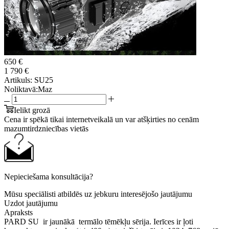
650 €
1 790 €
Artikuls:
SU25
Noliktavā:
Maz
Ielikt grozā
Cena ir spēkā tikai internetveikalā un var atšķirties no cenām
mazumtirdzniecības vietās
Nepieciešama konsultācija?
Mūsu speciālisti atbildēs uz jebkuru interesējošo jautājumu
Uzdot jautājumu
Apraksts
PARD SU ir jaunākā termālo tēmēkļu sērija. Ierīces ir ļoti