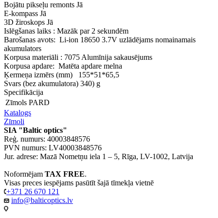
Bojātu pikseļu remonts Jā
E-kompass Jā
3D žiroskops Jā
Islēgšanas laiks : Mazāk par 2 sekundēm
Barošanas avots: Li-ion 18650 3.7V uzlādējams nomainamais
akumulators
Korpusa materiāli : 7075 Alumīnija sakausējums
Korpusa apdare: Matēta apdare melna
Ķermeņa izmērs (mm) 155*51*65,5
Svars (bez akumulatora) 340) g
Specifikācija
Zīmols
PARD
Katalogs
Zīmoli
SIA "Baltic optics"
Reģ. numurs: 40003848576
PVN numurs: LV40003848576
Jur. adrese: Mazā Nometņu iela 1 – 5, Rīga, LV-1002, Latvija
Noformējam
TAX FREE
.
Visas preces iespējams pasūtīt šajā tīmekļa vietnē
+371 26 670 121
info@balticoptics.lv