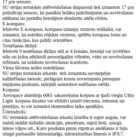
17 μm sensors:
SU sērijas termiskās attēlveidošanas diapazonā tiek izmantots 17 μm
polisilīcija sensors, lai panāktu lielāku palielinājumu un novērošanas
attālumu un parādītu lietotājiem detalizētu attēla efektu.
E-kompass:
Iebūvēto E-kompasu, kompasa izmaiņu virzienu reāllaikā, var
izmantot, lai noteiktu objektu virzienu, spēlētu kompasa lomu un
citas funkcijas, kas palīdz orientēties.
Temēšanas tīkliņš:
Iebūvēti 9 temēšanas tīkliņu stili ar 4 krāsām, lietotāji var izvēlēties
stilu un krāsu atbilstoši personīgajām vēlmēm, videi un novērošanas
režīmam, lai uzlabotu novērošanas komfortu.
Viena šāviena nulles noteikšana:
SU sērijas termiskās iekartās tiek izmantota savstarpējas
kalibrēšanas metode, pielāgojot krusta novietojumu pirmajam
trāpijuma punktam, tadejādi sasniedzot nulēšanas mērķi.
Korpuss:
Aerospace alumīnija 6061 sakausējuma korpuss ar īpaši vieglu Ultra
Light korpusa dizainu var efektīvi izturēt triecienu, mitrumu un
putekļus, to var izmantot ekstremālos laika apstākļos.
Ūdensdrošs:
SU termiskās attēlveidošanas iekartu izturība ir super augsta, var
stabili strādāt dažādās situācijās, piemēram, stiprā lietū, sniegā,
ūdens viļņos utt., Katrs produkts pirms rūpnīcas atstāšanas ir bijis
stingri parbaudīts ūdensizturīgs, ūdensizturības līmenis ir IPX7.