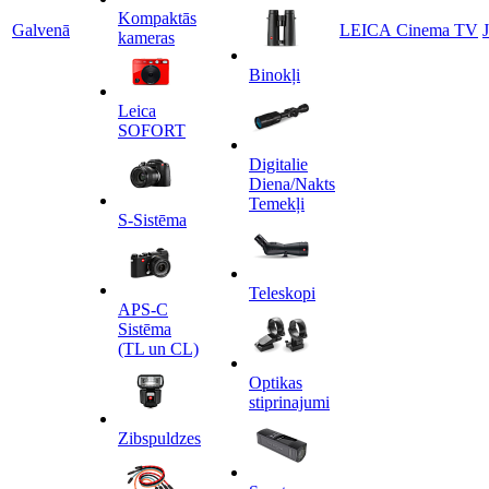
Kompaktās
Galvenā
LEICA Cinema TV
kameras
Binokļi
Leica
SOFORT
Digitalie
Diena/Nakts
Temekļi
S-Sistēma
Teleskopi
APS-C
Sistēma
(TL un CL)
Optikas
stiprinajumi
Zibspuldzes