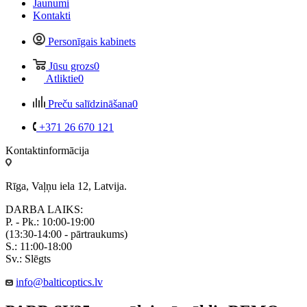
Jaunumi
Kontakti
Personīgais kabinets
Jūsu grozs
0
Atliktie
0
Preču salīdzināšana
0
+371 26 670 121
Kontaktinformācija
Rīga, Vaļņu iela 12, Latvija.
DARBA LAIKS:
P. - Pk.: 10:00-19:00
(13:30-14:00 - pārtraukums)
S.: 11:00-18:00
Sv.: Slēgts
info@balticoptics.lv