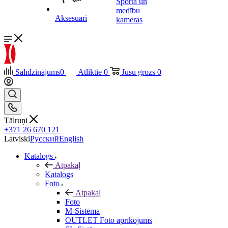
Sporta un
medību
Aksesuāri
kameras
Salīdzinājums
0
Atliktie
0
Jūsu grozs
0
Tālruņi
+371 26 670 121
Latviski
Русский
English
Katalogs
Atpakaļ
Katalogs
Foto
Atpakaļ
Foto
M-Sistēma
OUTLET Foto aprīkojums