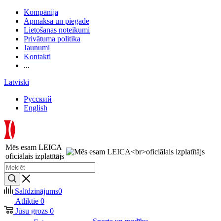
Kompānija
Apmaksa un piegāde
Lietošanas noteikumi
Privātuma politika
Jaunumi
Kontakti
...
Latviski
Русский
English
Mēs esam LEICA
oficiālais izplatītājs
Salīdzinājums
0
Atliktie
0
Jūsu grozs
0