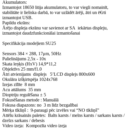
Akumulators:
Izmantojot 18650 litija akumulatoru, to var viegli nomainīt,
stabilitāte ir lieliska darbā, to var uzlādēt ārēji, ātri un ē€rti
izmantojot USB.
Papildu ekrāns:
Ārējo displeja ekrānu var savienot ar SA iekārtas displeju,
izmantojot daudzfunkcionālai izmantošanai
Specifikācija modeļiem SU25
Sensors 384 × 288, 17μm, 50Hz
Palielinājums 2,5x - 10x
Skata leņķis (HxV) 14,9*11,2
Objektīvs 25 mm/f1.0
Ātri atvienijams displejs 5’LCD displejs 800x600
Okulāra izšķirtspēja 1024x768
Izejas zīlīte 8 mm
Acu attālums 35 mm
Dioptriju regulēšana ± 5
Fokusēšanas metode : Manuālā
Fokusa diapazons: no 3 m līdz bezgalībai
Mērķa tīkliņš : 9-paraugi pēc izvēles vai “NO tīkliņš”
Attēlu krāsainās paletes: Balts karsts / melns karsts / sarkans karsts /
dzelzs sarkans / debesis
Video izeja: Kompozīta video izeja