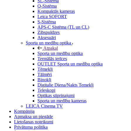
SL-Sistēma
Q-Sistēma
Kompaktās kameras
Leica SOFORT
S-Sistēma
APS-C Sistēma (TL un CL)
Zibspuldzes
Aksesuāri
Sporta un medību optika
Atpakaļ
Sporta un medību optika
Termālās ierīces
OUTLET Sporta un medību optika
Tēmekļi
Tālmēri
Binokļi
Digitalie Diena/Nakts Temekļi
Teleskopi
Optikas stiprinajumi
Sporta un medību kameras
LEICA Cinema TV
Kompānija
Apmaksa un piegāde
Lietošanas noteikumi
Privātuma politika