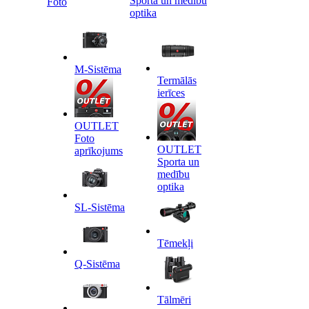
Sporta un medību
Foto
optika
M-Sistēma
Termālās
ierīces
OUTLET
Foto
OUTLET
aprīkojums
Sporta un
medību
optika
SL-Sistēma
Tēmekļi
Q-Sistēma
Tālmēri